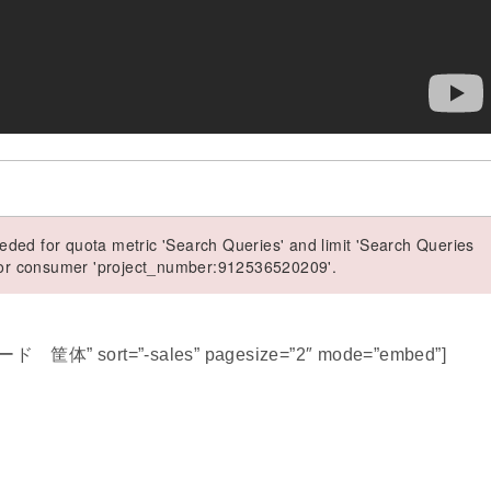
ded for quota metric 'Search Queries' and limit 'Search Queries
 for consumer 'project_number:912536520209'.
ケード 筐体” sort=”-sales” pagesize=”2″ mode=”embed”]