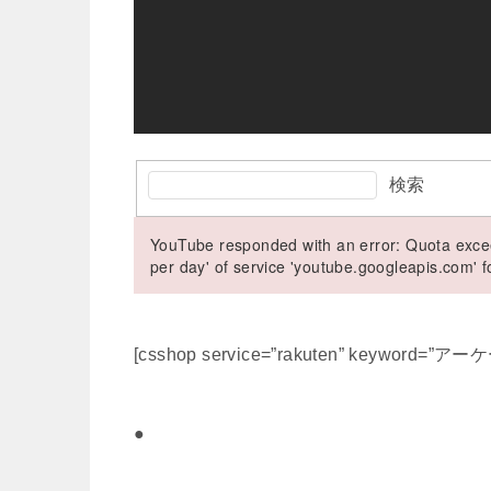
検索
YouTube responded with an error: Quota excee
per day' of service 'youtube.googleapis.com'
[csshop service=”rakuten” keyword=”アー
●