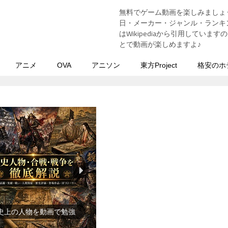
無料でゲーム動画を楽しみましょ
う
日・メーカー・ジャンル・ランキン
はWikipediaから引用してい
とで動画が楽しめますよ♪
アニメ
OVA
アニソン
東方Project
格安のホ
『食品』（楽天市場）