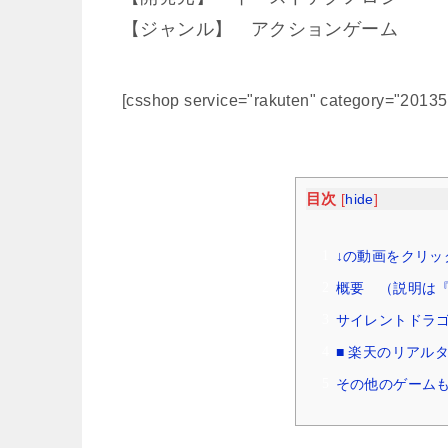
【ジャンル】 アクションゲーム
[csshop service="rakuten" category="2013
目次
[
hide
]
↓の動画をクリッ
概要 （説明は『W
サイレントドラ
■ 楽天のリアル
その他のゲームも