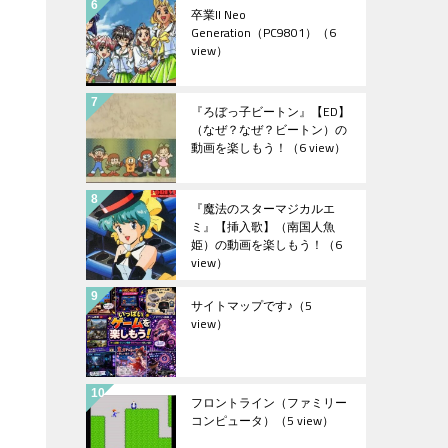
卒業II Neo
Generation（PC9801）
（6
view）
『ろぼっ子ビートン』【ED】
（なぜ？なぜ？ビートン）の
動画を楽しもう！
（6 view）
『魔法のスターマジカルエ
ミ』【挿入歌】（南国人魚
姫）の動画を楽しもう！
（6
view）
サイトマップです♪
（5
view）
フロントライン（ファミリー
コンピュータ）
（5 view）