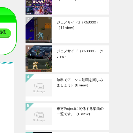
ジェノサイド2（X68000）
（11 view）
画①
ジェノサイド（X68000）
（9
view）
無料でアニソン動画を楽しみ
ましょう♪
（8 view）
東方Projectに関係する楽曲の
一覧です。
（6 view）