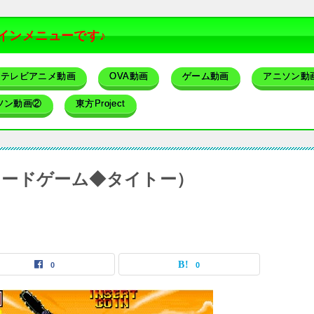
インメニューです♪
テレビアニメ動画
OVA動画
ゲーム動画
アニソン動
ソン動画②
東方Project
ケードゲーム◆タイトー）
0
0