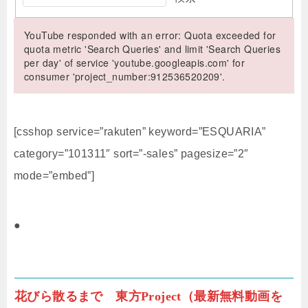
YouTube responded with an error: Quota exceeded for
quota metric 'Search Queries' and limit 'Search Queries
per day' of service 'youtube.googleapis.com' for
consumer 'project_number:912536520209'.
[csshop service=”rakuten” keyword=”ESQUARIA”
category=”101311″ sort=”-sales” pagesize=”2″
mode=”embed”]
●
花びら散るまで 東方Project（最新無料動画を