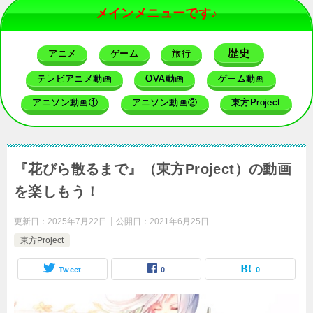
メインメニューです♪
歴史
アニメ
ゲーム
旅行
テレビアニメ動画
OVA動画
ゲーム動画
アニソン動画①
アニソン動画②
東方Project
『花びら散るまで』（東方Project）の動画
を楽しもう！
更新日：
2025年7月22日
公開日：
2021年6月25日
東方Project
Tweet
0
0