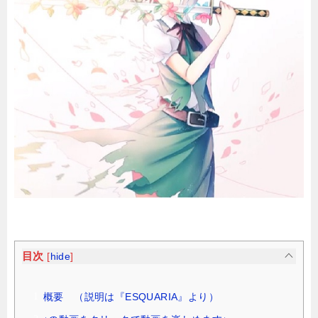
目次
[
hide
]
概要 （説明は『ESQUARIA』より）