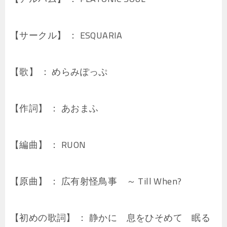
【サークル】 ： ESQUARIA
【歌】 ： めらみぽっぷ
【作詞】 ： あおまふ
【編曲】 ： RUON
【原曲】 ： 広有射怪鳥事 ～ Till When?
【初めの歌詞】 ： 静かに 息をひそめて 眠る