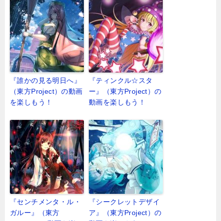
『誰かの見る明日へ』
『ティンクル☆スタ
（東方Project）の動画
ー』（東方Project）の
を楽しもう！
動画を楽しもう！
『センチメンタ・ル・
『シークレットデザイ
ガルー』（東方
ア』（東方Project）の