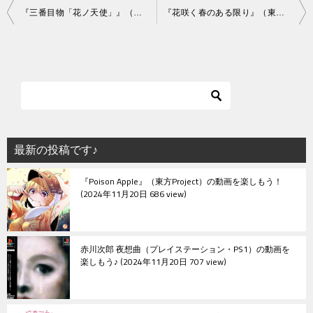
投
『三番目物「花ノ天使」』（東方Project）の動画を楽しもう！
『花咲く春のある限り』（東方Project）の動画を楽しもう！
稿
ナ
ビ
ゲ
ー
シ
最新の投稿です♪
ョ
『Poison Apple』（東方Project）の動画を楽しもう！
ン
2024年11月20日 686 view
赤川次郎 夜想曲（プレイステーション・PS1）の動画を
楽しもう♪
2024年11月20日 707 view