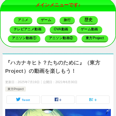
メインメニューです♪
歴史
アニメ
ゲーム
旅行
テレビアニメ動画
OVA動画
ゲーム動画
アニソン動画①
アニソン動画②
東方Project
『ハカナキヒト？たちのために』（東方
Project）の動画を楽しもう！
更新日：
2025年7月19日
公開日：
2021年6月30日
東方Project
Tweet
0
0