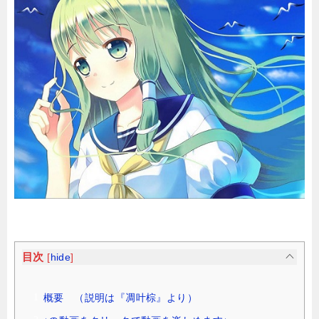
目次
[
hide
]
概要 （説明は『凋叶棕』より）