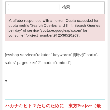
検索
YouTube responded with an error: Quota exceeded for
quota metric 'Search Queries' and limit 'Search Queries
per day' of service 'youtube.googleapis.com' for
consumer 'project_number:912536520209'.
[csshop service=”rakuten” keyword=”凋叶棕” sort=”-
sales” pagesize=”2″ mode=”embed”]
●
ハカナキヒト？たちのために 東方Project（最