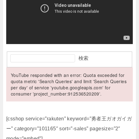
検索
YouTube responded with an error: Quota exceeded for
quota metric 'Search Queries' and limit 'Search Queries
per day' of service 'youtube.googleapis.com' for
consumer 'project_number:912536520209'.
[csshop service=”rakuten” keyword=”勇者王ガオガイガ
ー” category=”101165″ sort=”-sales” pagesize=”2″
mode=”embed”]