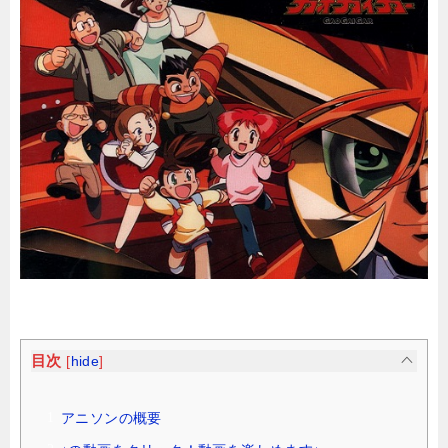
目次
[
hide
]
アニソンの概要