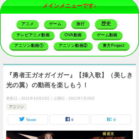
メインメニューです♪
歴史
アニメ
ゲーム
旅行
テレビアニメ動画
OVA動画
ゲーム動画
アニソン動画①
アニソン動画②
東方Project
『勇者王ガオガイガー』【挿入歌】（美しき
光の翼）の動画を楽しもう！
更新日：
2021年10月23日
公開日：
2021年7月29日
アニソン
Tweet
0
0