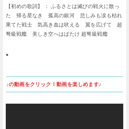
【初めの歌詞】 ： ふるさとは滅びの戦火に散っ
た 帰る星なき 孤高の銀河 悲しみも涙も枯れ
果てた戦士 気高き血は吠える 翼を広げて 超
弩級戦艦 美しき空へはばたけ 超弩級戦艦
●
↓の動画をクリック！動画を楽しめます♪