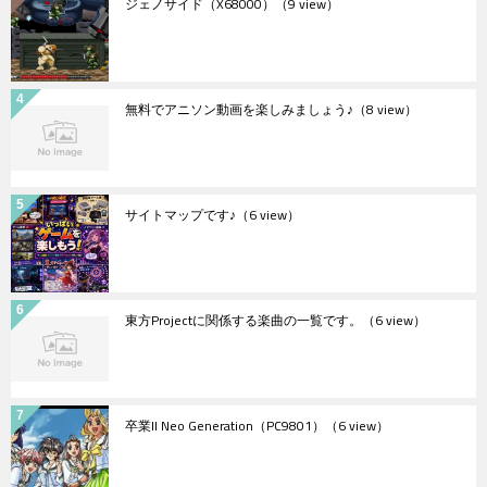
ジェノサイド（X68000）
（9 view）
無料でアニソン動画を楽しみましょう♪
（8 view）
サイトマップです♪
（6 view）
東方Projectに関係する楽曲の一覧です。
（6 view）
卒業II Neo Generation（PC9801）
（6 view）