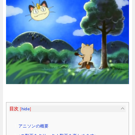
目次
[
hide
]
アニソンの概要