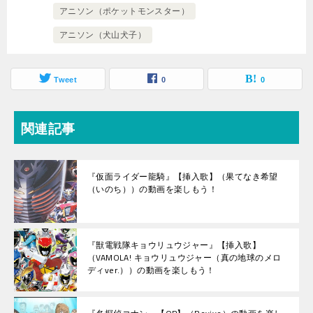
アニソン（ポケットモンスター）
アニソン（犬山犬子）
Tweet
0
0
関連記事
『仮面ライダー龍騎』【挿入歌】（果てなき希望
（いのち））の動画を楽しもう！
『獣電戦隊キョウリュウジャー』【挿入歌】
（VAMOLA! キョウリュウジャー（真の地球のメロ
ディver.））の動画を楽しもう！