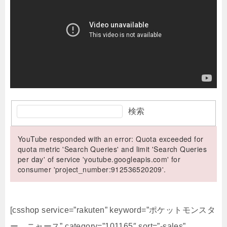
検索
YouTube responded with an error: Quota exceeded for
quota metric 'Search Queries' and limit 'Search Queries
per day' of service 'youtube.googleapis.com' for
consumer 'project_number:912536520209'.
[csshop service=”rakuten” keyword=”ポケットモンスタ
ー ニャース” category=”101165″ sort=”-sales”