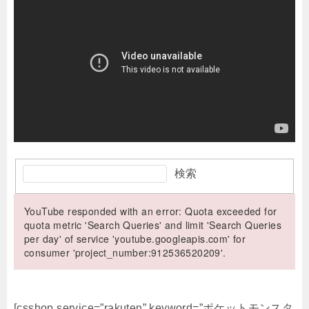
検索
YouTube responded with an error: Quota exceeded for
quota metric 'Search Queries' and limit 'Search Queries
per day' of service 'youtube.googleapis.com' for
consumer 'project_number:912536520209'.
[csshop service=”rakuten” keyword=”ポケットモンスタ