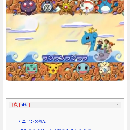
目次
[
hide
]
アニソンの概要