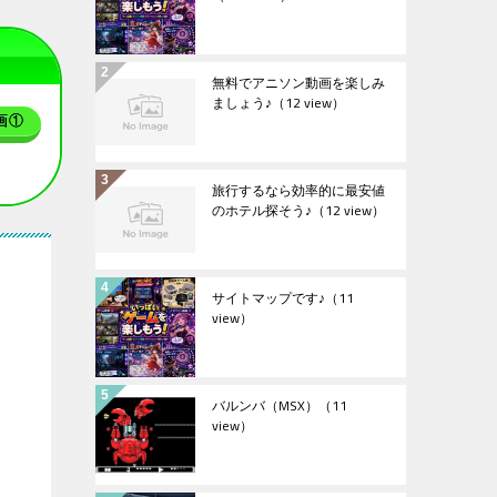
無料でアニソン動画を楽しみ
ましょう♪
（12 view）
画①
旅行するなら効率的に最安値
のホテル探そう♪
（12 view）
サイトマップです♪
（11
view）
バルンバ（MSX）
（11
view）