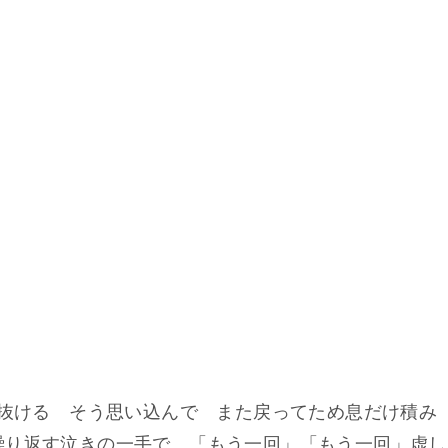
は抜ける そう思い込んで また戻ってため息だけ積み
繰り返す泣きの一手で 「もう一回」「もう一回」虚し