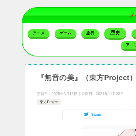
メ
歴史
アニメ
ゲーム
旅行
アニ
『無音の美』（東方Projec
更新日：
2025年3月11日
公開日：
2021年11月23日
東方Project
Tweet