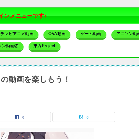
インメニューです♪
テレビアニメ動画
OVA動画
ゲーム動画
アニソン動
ソン動画②
東方Project
t）の動画を楽しもう！
0
0