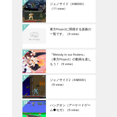
ジェノサイド（X68000）
（11 view）
東方Projectに関係する楽曲の
一覧です。
（9 view）
『Melody in our finders』
（東方Project）の動画を楽し
もう！
（9 view）
ジェノサイド2（X68000）
（9 view）
ハングオン（アーケードゲー
ム◆セガ）
（9 view）