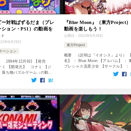
ビー対戦ぱずるだま（プレ
『Blue Moon』（東方Project
ション・PS1）の動画を
動画を楽しもう！
♪
公開日：
2022年6月29日
022年6月29日
東方Project
テーション
概要 （説明は『イオシス』より） 
名】 ： Blue Moon 【アルバム】 ：
 1994年12月9日 【発売
プレシャス流星少女 【サークル】 ： 
ナミ 【開発元】 コナミ 【ジ
オシス 【歌】 ： 夢来 【作詞】 ： 
 落ち物パズルゲーム ↓の動画
織葉 【編曲】 ： ARM 【原曲】 ： R
ク！動画を楽しめます♪ ツイン
[…]
ぱずるだま 各キャラエンディ
 ツインビー対戦ぱず […]