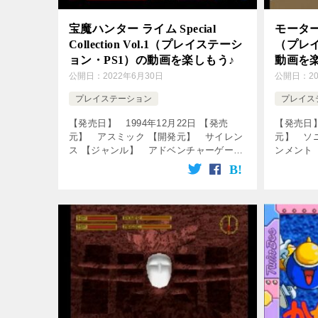
宝魔ハンター ライム Special
モータ
Collection Vol.1（プレイステーシ
（プレイ
ョン・PS1）の動画を楽しもう♪
動画を
公開日：
2022年6月30日
公開日：
2
プレイステーション
プレイス
【発売日】 1994年12月22日 【発売
【発売日】
元】 アスミック 【開発元】 サイレン
元】 ソ
ス 【ジャンル】 アドベンチャーゲーム
ンメント
↓の動画をクリック！動画を楽しめます♪
ータエン
じつはＰＳが一番エロかった。宝魔ハン
レースゲ
ターライムvo1 【PS […]
を楽しめま