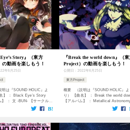
 Eye’s Story』（東方
『Break the world down』（
ect）の動画を楽しもう！
Project）の動画を楽しもう！
022年6月25日
公開日：
2022年6月25日
ct
東方Project
明は『SOUND HOLIC』よ
概要 （説明は『SOUND HOLIC』よ
 ： Black Eye’s Story
り） 【曲名】 ： Break the world do
】 ： 文 -BUN- 【サークル】
【アルバム】 ： Metallical Astrono
D HOLIC 【歌】 ： ユリカ 【作
Metallical Rem
 […]