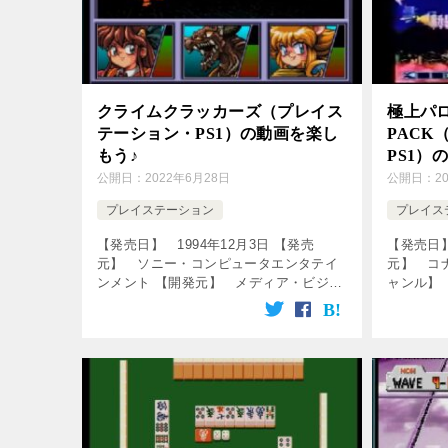
クライムクラッカーズ（プレイス
極上パロ
テーション・PS1）の動画を楽し
PACK
もう♪
PS1）
公開日：
2022年6月28日
公開日：
2
プレイステーション
プレイス
【発売日】 1994年12月3日 【発売
【発売日】
元】 ソニー・コンピュータエンタテイ
元】 コ
ンメント 【開発元】 メディア・ビジョ
ャンル】
ン 【ジャンル】 アクションロールプレ
画をクリ
イングゲーム ↓の動画をクリック！動画
品目 極上
を楽しめます♪ [csshop […]
PACK.wmv