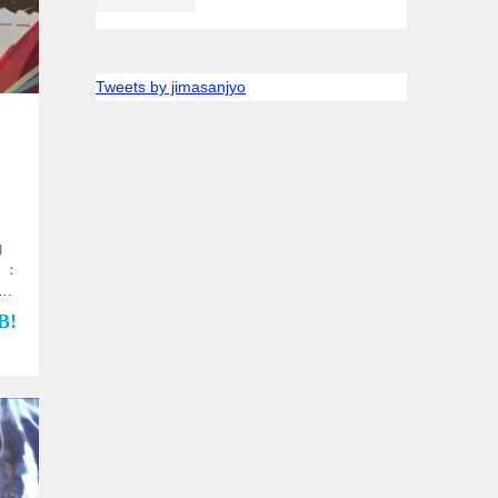
Tweets by jimasanjyo
曲
】 ：
]