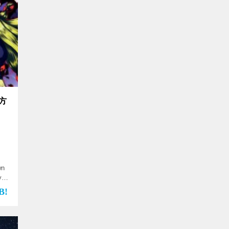
東方
wn
my、
asters 【サークル】 […]