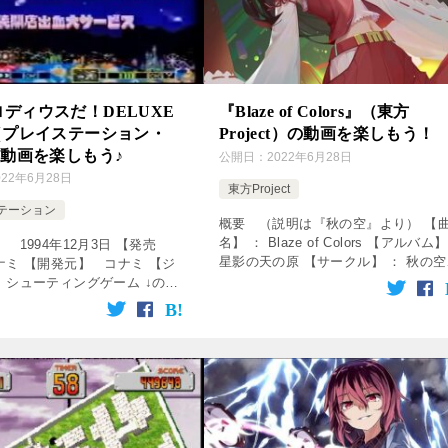
ディウスだ！DELUXE
『Blaze of Colors』（東方
（プレイステーション・
Project）の動画を楽しもう！
の動画を楽しもう♪
公開日：
2022年6月28日
022年6月28日
東方Project
テーション
概要 （説明は『秋の空』より） 【
名】 ： Blaze of Colors 【アルバム
 1994年12月3日 【発売
星影の天の原 【サークル】 ： 秋の空
ナミ 【開発元】 コナミ 【ジ
【歌】 ： 三澤秋 【作詞】 ： 三澤秋
 シューティングゲーム ↓の動
【編曲】 ： Tsukasa 【原曲】 ： […
ック！動画を楽しめます♪ 第7作
パロディウスだ！ DELUXE
 [c […]