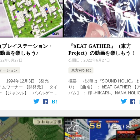
A（プレイステーション・
『bEAT GATHER』（東方
の動画を楽しもう♪
Project）の動画を楽しもう！
022年6月27日
公開日：
2022年6月27日
テーション
東方Project
 1994年12月3日 【発売
概要 （説明は『SOUND HOLIC』よ
イムワーナー 【開発元】 タイ
り） 【曲名】 ： bEAT GATHER 【
ー 【ジャンル】 パズルゲーム
バム】 ： 輝 -HIKARI-、NANA HOLI
をクリック！動画を楽しめます♪
EUROBEAT HOLIC II 【サークル】 
ervice=”rakuten& […]
SOUND HOL […]