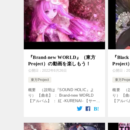
『Brand-new WORLD』（東方
『Black
Project）の動画を楽しもう！
Proj
公開日：
2022年6月26日
公開日：
2
東方Project
東方Proje
概要 （説明は『SOUND HOLIC』よ
概要 （説
り） 【曲名】 ： Brand-new WORLD
り） 【曲名】
【アルバム】 ： 紅 -KURENAI- 【サーク
【アルバム
ル】 ： SOUND HOLIC 【歌】 ： Nana
： SOUN
Takahashi […]
詞】 ：