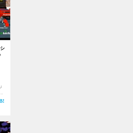
ーシ
♪
ジ
リ
リ
】