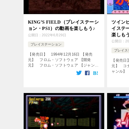
KING’S FIELD（プレイステーシ
ツイン
ョン・PS1）の動画を楽しもう♪
イステー
楽しもう
公開日：
2022年6月29日
公開日：
2
プレイステーション
プレイス
【発売日】 1994年12月16日 【発売
元】 フロム・ソフトウェア 【開発
【発売日】
元】 フロム・ソフトウェア 【ジャン
元】 コ
ル】 アクションロールプレイングゲー
ャンル】
ム ↓の動画をクリック！動画を楽しめま
をクリッ
す♪ キングスフィールド 36分2 […]
ビー対戦
ングまとめ