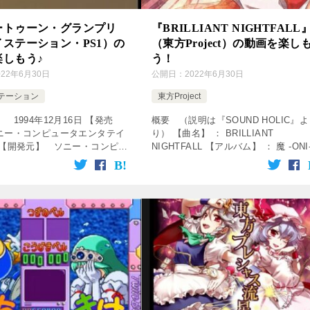
ートゥーン・グランプリ
『BRILLIANT NIGHTFALL
ステーション・PS1）の
（東方Project）の動画を楽し
楽しもう♪
う！
022年6月30日
公開日：
2022年6月30日
テーション
東方Project
 1994年12月16日 【発売
概要 （説明は『SOUND HOLIC』よ
ニー・コンピュータエンタテイ
り） 【曲名】 ： BRILLIANT
 【開発元】 ソニー・コンピュ
NIGHTFALL 【アルバム】 ： 魔 -ONI
タテインメント 【ジャンル】
【サークル】 ： SOUND HOLIC 【
ーム ↓の動画をクリック！動画
： Nana Takahashi […]
す♪ 【PS】モー […]