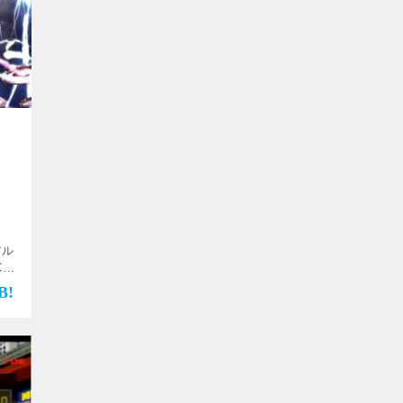
アル
C、
：