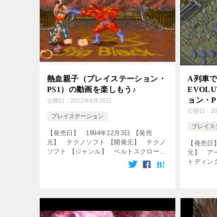
熱血親子（プレイステーション・
A列車で
PS1）の動画を楽しもう♪
EVOL
ョン・P
公開日：
2022年6月26日
公開日：
2
プレイステーション
プレイス
【発売日】 1994年12月3日 【発売
元】 テクノソフト 【開発元】 テクノ
【発売日】
ソフト 【ジャンル】 ベルトスクロール
元】 ア
アクションゲーム ↓の動画をクリック！
トディン
動画を楽しめます♪ 熱血親子
ョンゲー
(PlayStation版) サウン […]
楽しめます
A列車で行こ