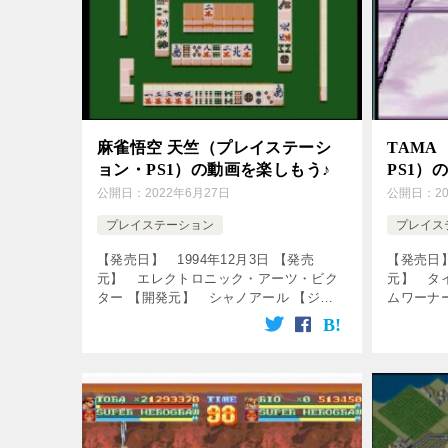
麻雀悟空 天竺（プレイステーシ
TAM
ョン・PS1）の動画を楽しもう♪
PS1）
公開日：
2022年6月27日
公開日：
2
プレイステーション
プレイス
【発売日】 1994年12月3日 【発売
【発売日】
元】 エレクトロニック・アーツ・ビク
元】 タ
ター 【開発元】 シャノアール 【ジャ
ムワーナ
ンル】 麻雀ゲーム ↓の動画をクリッ
↓の動画
ク！動画を楽しめます♪ [csshop
[csshop s
service=” […]