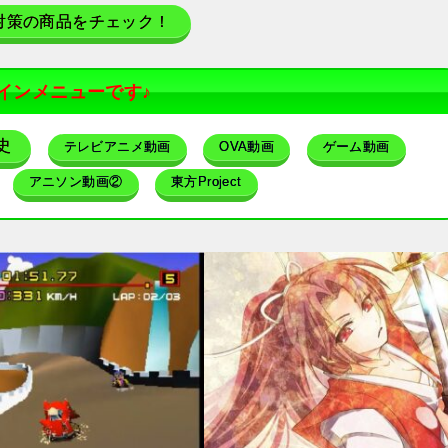
対策の商品をチェック！
インメニューです♪
史
テレビアニメ動画
OVA動画
ゲーム動画
アニソン動画②
東方Project