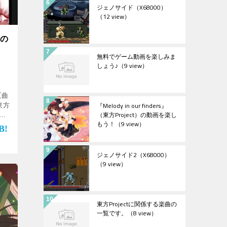
ジェノサイド（X68000）
（12 view）
）の
無料でゲーム動画を楽しみま
しょう♪
（9 view）
【曲
『Melody in our finders』
 東方
（東方Project）の動画を楽し
イ
もう！
（9 view）
オミ
e
ジェノサイド2（X68000）
（9 view）
東方Projectに関係する楽曲の
一覧です。
（8 view）