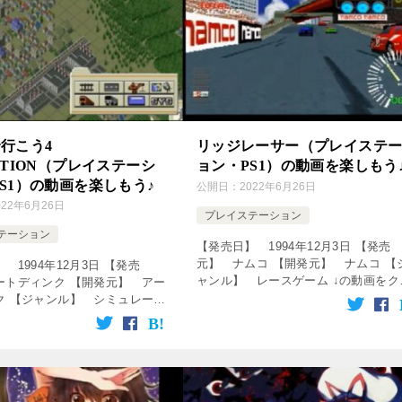
行こう4
リッジレーサー（プレイステ
UTION（プレイステーシ
ョン・PS1）の動画を楽しもう
S1）の動画を楽しもう♪
公開日：
2022年6月26日
022年6月26日
プレイステーション
テーション
【発売日】 1994年12月3日 【発売
元】 ナムコ 【開発元】 ナムコ 【
 1994年12月3日 【発売
ャンル】 レースゲーム ↓の動画をク
ートディンク 【開発元】 アー
ック！動画を楽しめます♪ 【作業用】
ク 【ジャンル】 シミュレーシ
ッジレーサーBGM集 NO.1【高音質
ム ↓の動画をクリック！動画を
[csshop serv […]
♪ 【CM】アートディンク PS
う4(19 […]