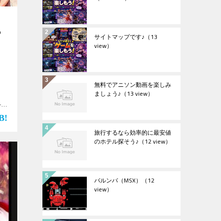
』
も
サイトマップです♪
（13
view）
無料でアニソン動画を楽しみ
ましょう♪
（13 view）
-
歌】
旅行するなら効率的に最安値
のホテル探そう♪
（12 view）
バルンバ（MSX）
（12
view）