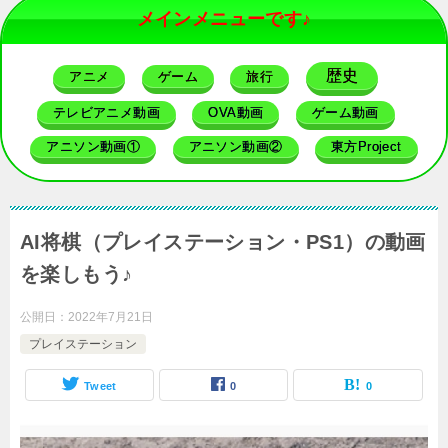
メインメニューです♪
歴史
アニメ
ゲーム
旅行
テレビアニメ動画
OVA動画
ゲーム動画
アニソン動画①
アニソン動画②
東方Project
AI将棋（プレイステーション・PS1）の動画
を楽しもう♪
公開日：
2022年7月21日
プレイステーション
Tweet
0
0