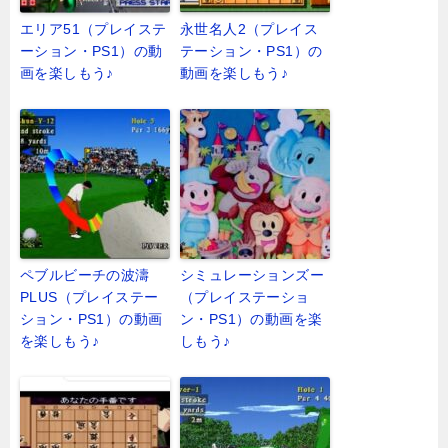
エリア51（プレイステ
永世名人2（プレイス
ーション・PS1）の動
テーション・PS1）の
画を楽しもう♪
動画を楽しもう♪
ペブルビーチの波濤
シミュレーションズー
PLUS（プレイステー
（プレイステーショ
ション・PS1）の動画
ン・PS1）の動画を楽
を楽しもう♪
しもう♪