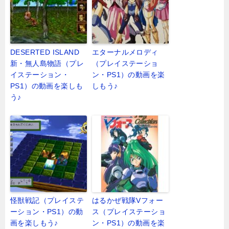
DESERTED ISLAND
エターナルメロディ
新・無人島物語（プレ
（プレイステーショ
イステーション・
ン・PS1）の動画を楽
PS1）の動画を楽しも
しもう♪
う♪
怪獣戦記（プレイステ
はるかぜ戦隊Vフォー
ーション・PS1）の動
ス（プレイステーショ
画を楽しもう♪
ン・PS1）の動画を楽