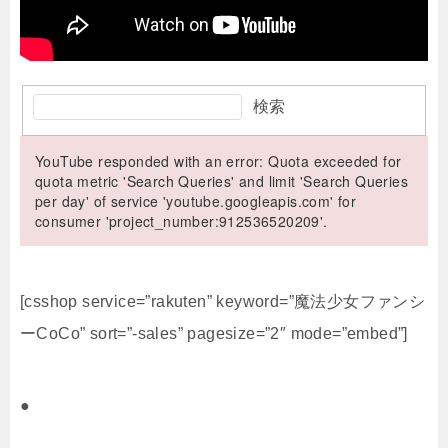
検索
YouTube responded with an error: Quota exceeded for
quota metric 'Search Queries' and limit 'Search Queries
per day' of service 'youtube.googleapis.com' for
consumer 'project_number:912536520209'.
[csshop service=”rakuten” keyword=”魔法少女ファンシ
ーCoCo” sort=”-sales” pagesize=”2″ mode=”embed”]
●