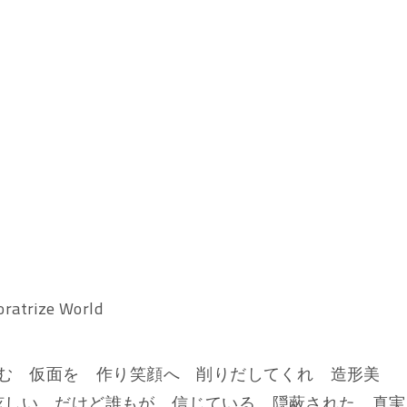
rize World
歪む 仮面を 作り笑顔へ 削りだしてくれ 造形美
眩しい だけど誰もが 信じている 隠蔽された 真実