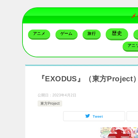
メ
歴史
アニメ
ゲーム
旅行
アニ
『EXODUS』（東方Proje
公開日：
2023年4月2日
東方Project
Tweet