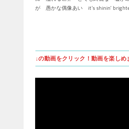
が 愚かな偶像あい it’s shinin’ brighter than
↓の動画をクリック！動画を楽しめ