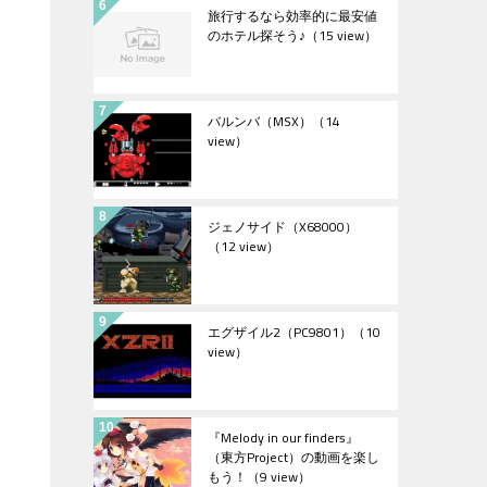
旅行するなら効率的に最安値
のホテル探そう♪
（15 view）
バルンバ（MSX）
（14
view）
ジェノサイド（X68000）
（12 view）
エグザイル2（PC9801）
（10
view）
『Melody in our finders』
（東方Project）の動画を楽し
もう！
（9 view）