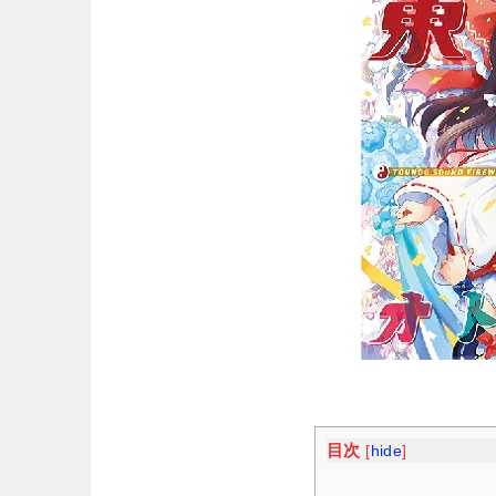
目次
[
hide
]