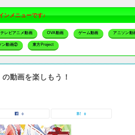
インメニューです♪
テレビアニメ動画
OVA動画
ゲーム動画
アニソン動
ソン動画②
東方Project
ct）の動画を楽しもう！
0
0