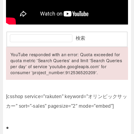
検索
YouTube responded with an error: Quota exceeded for
quota metric 'Search Queries' and limit 'Search Queries
per day' of service 'youtube.googleapis.com' for
consumer 'project_number:912536520209'.
[csshop service=”rakuten” keyword=”オリンピックサッ
カー” sort=”-sales” pagesize=”2″ mode=”embed”]
●