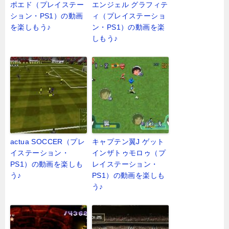
ポエド（プレイステー
エンジェル グラフィテ
ション・PS1）の動画
ィ（プレイステーショ
を楽しもう♪
ン・PS1）の動画を楽
しもう♪
actua SOCCER（プレ
キャプテン翼J ゲット
イステーション・
インザトゥモロゥ（プ
PS1）の動画を楽しも
レイステーション・
う♪
PS1）の動画を楽しも
う♪