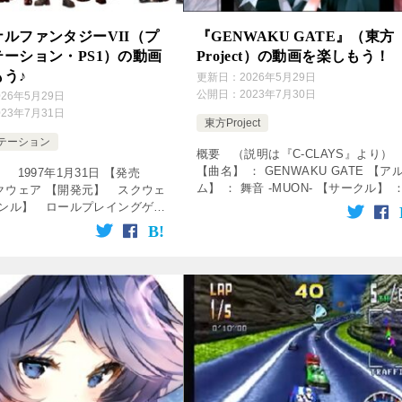
ルファンタジーVII（プ
『GENWAKU GATE』（東方
ーション・PS1）の動画
Project）の動画を楽しもう！
う♪
更新日：
2026年5月29日
公開日：
2023年7月30日
026年5月29日
023年7月31日
東方Project
テーション
概要 （説明は『C-CLAYS』より）
【曲名】 ： GENWAKU GATE 【ア
 1997年1月31日 【発売
ム】 ： 舞音 -MUON- 【サークル】 
クウェア 【開発元】 スクウェ
C-CLAYS 【歌】 ： 小峠 舞 【作詞】
ャンル】 ロールプレイングゲー
shihori 【編曲】 ： き […]
動画をクリック！動画を楽しめま
集 [csshop service=” […]