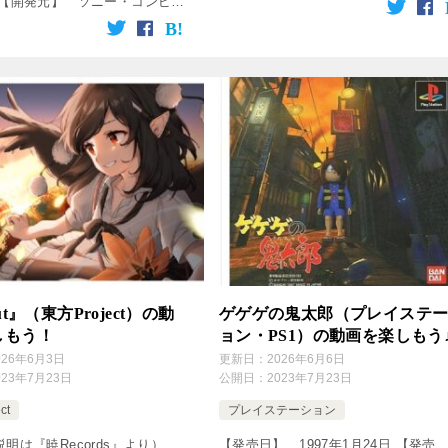
 【開発元】 ソニー・コンピュ
【作詞】 ： […]
タテインメント、シュガーアン
ツ 【ジャンル】 アクションパ
 ↓の動画をクリック！ […]
ut』（東方Project）の動
ゲゲゲの鬼太郎（プレイステ
しもう！
ョン・PS1）の動画を楽しもう
026年6月3日
更新日：
2026年6月6日
023年7月23日
公開日：
2023年7月23日
ct
プレイステーション
明は『暁Records』より）
【発売日】 1997年1月24日 【発売