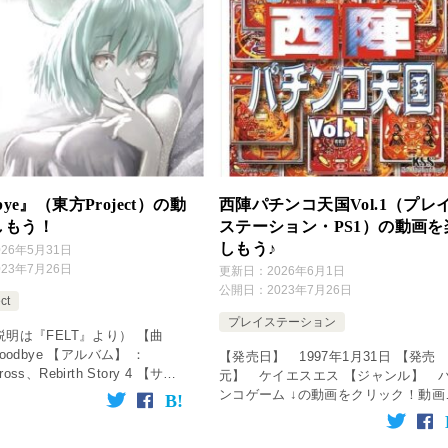
bye』（東方Project）の動
西陣パチンコ天国Vol.1（プレ
しもう！
ステーション・PS1）の動画を
しもう♪
026年5月31日
023年7月26日
更新日：
2026年6月1日
公開日：
2023年7月26日
ct
プレイステーション
明は『FELT』より） 【曲
oodbye 【アルバム】 ：
【発売日】 1997年1月31日 【発売
 Cross、Rebirth Story 4 【サー
元】 ケイエスエス 【ジャンル】 
FELT 【歌】 ： Vivienne 【作
ンコゲーム ↓の動画をクリック！動画
 […]
楽しめます♪ [csshop service=”rakute
keyword […]