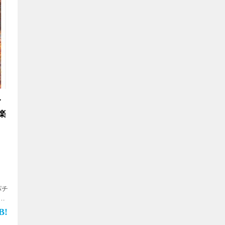
イ
楽
パチ
を
n”