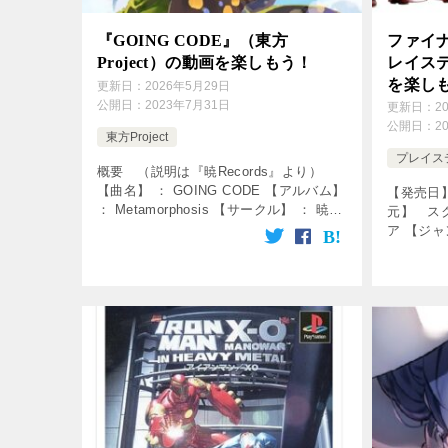
『GOING CODE』（東方
ファイナ
Project）の動画を楽しもう！
レイステ
を楽しも
更新日：
2026年5月29日
公開日：
2023年7月31日
更新日：
2
公開日：
2
東方Project
プレイス
概要 （説明は『暁Records』より）
【曲名】 ： GOING CODE 【アルバム】
【発売日】
： Metamorphosis 【サークル】 ： 暁
元】 ス
Records 【歌】 ： Stack 【作詞】 ：
ア 【ジ
ACTRock 【編曲 […]
ム ↓の
す♪ FF7OP