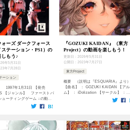
ウォーズ ダークフォース
『GOZUKI KAIDAN』（東方
ステーション・PS1）の
Project）の動画を楽しもう！
楽しもう♪
更新日：
2026年5月31日
公開日：
2023年7月27日
026年5月31日
023年7月28日
東方Project
テーション
概要 （説明は『ESQUARIA』より
【曲名】 ： GOZUKI KAIDAN 【ア
 1997年1月31日 【発売
ム】 ： iDolization 【サークル】 ：
PS 【ジャンル】 ファーストパ
ESQUARIA 【歌】 ： CHICACO 【
シューティングゲーム ↓の動画
詞】 ： yuqwe. 【 […]
！動画を楽しめます♪ [csshop
rakuten̶ […]