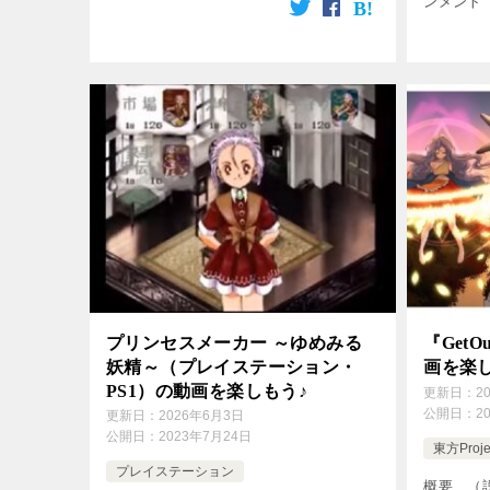
ンメント
One 【歌】 ： NAGI […]
ータエン
ドロケッ
ズルゲーム
プリンセスメーカー ～ゆめみる
『GetO
妖精～（プレイステーション・
画を楽
PS1）の動画を楽しもう♪
更新日：
2
公開日：
2
更新日：
2026年6月3日
公開日：
2023年7月24日
東方Proje
プレイステーション
概要 （説