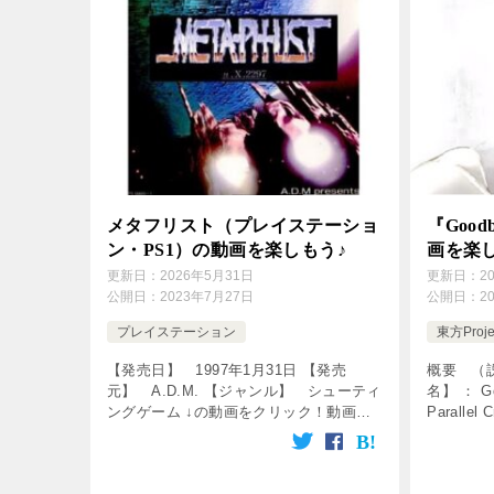
メタフリスト（プレイステーショ
『Good
ン・PS1）の動画を楽しもう♪
画を楽
更新日：
2026年5月31日
更新日：
2
公開日：
2023年7月27日
公開日：
2
プレイステーション
東方Proje
【発売日】 1997年1月31日 【発売
概要 （説
元】 A.D.M. 【ジャンル】 シューティ
名】 ： G
ングゲーム ↓の動画をクリック！動画を
Parallel
楽しめます♪ メタフリスト （PS1）
クル】 ： 
[csshop service=”rakute […]
詞】 ： Re