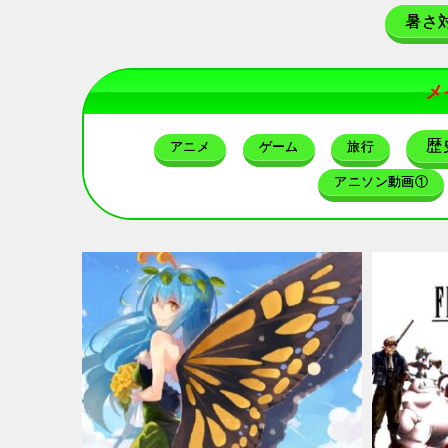
暑さ
メ
歴
アニメ
ゲーム
旅行
アニソン動画①