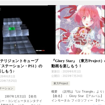
インテリジェントキューブ
『Glory Star』（東方Project
ステーション・PS1）の
動画を楽しもう！
楽しもう♪
更新日：
2026年6月1日
公開日：
2023年7月24日
026年6月1日
023年7月25日
東方Project
テーション
概要 （説明は『Liz Triangle』より
【曲名】 ： Glory Star 【アルバム】
 1997年1月31日 【発売
インモータル フィロソフィー 【サー
ニー・コンピュータエンタテイ
ル】 ： Liz Triangle 【歌】 ： lily-an