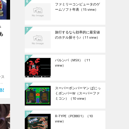
ファミリーコンピュータのゲ
ームソフト年表
（15 view）
テ
旅行するなら効率的に最安値
も
のホテル探そう♪
（11 view）
バルンバ（MSX）
（11
view）
ース
し
スーパーボンバーマン ぱにっ
くボンバーW（スーパーファ
ミコン）
（10 view）
R-TYPE（PC8801）
（10
view）