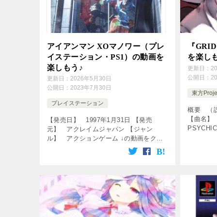
アイアンマン XOマノワー（プレ
『GRID
イステーション・PS1）の動画を
を楽し
楽しもう♪
更新日：
2
公開日：
2
更新日：
2026年5月30日
公開日：
2023年7月30日
東方Proje
プレイステーション
概要 （説
【曲名】 
【発売日】 1997年1月31日 【発売
PSYCHI
元】 アクレイムジャパン 【ジャン
ESQUA
ル】 アクションゲーム ↓の動画をクリ
： 中路もと
ック！動画を楽しめます♪ [csshop
service=”rakuten” key […]