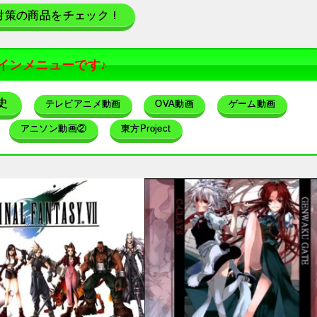
対策の商品をチェック！
インメニューです♪
史
テレビアニメ動画
OVA動画
ゲーム動画
アニソン動画②
東方Project