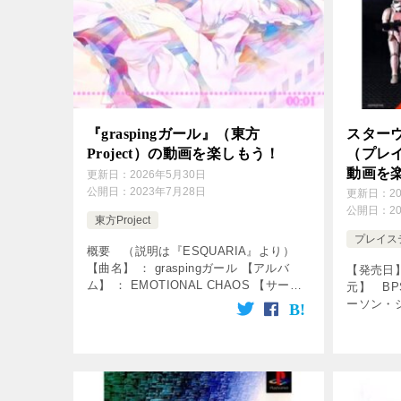
『graspingガール』（東方
スター
Project）の動画を楽しもう！
（プレイ
動画を
更新日：
2026年5月30日
公開日：
2023年7月28日
更新日：
2
公開日：
2
東方Project
プレイス
概要 （説明は『ESQUARIA』より）
【曲名】 ： graspingガール 【アルバ
【発売日】
ム】 ： EMOTIONAL CHAOS 【サーク
元】 B
ル】 ： ESQUARIA 【歌】 ： CHICACO
ーソン・
【作詞】 ： あおまふ 【 […]
をクリック
service=”