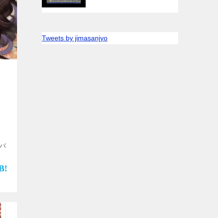
Tweets by jimasanjyo
）
ルバ
作