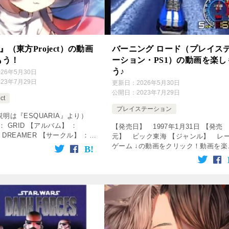
』（東方Project）の動画
バーニング ロード（プレイス
もう！
ーション・PS1）の動画を楽し
う♪
026年5月30日
023年7月29日
更新日：
2026年5月30日
公開日：
2023年7月29日
ct
プレイステーション
明は『ESQUARIA』より）
： GRID 【アルバム】 ：
【発売日】 1997年1月31日 【発売
C DREAMER 【サークル】 ：
元】 ビック東海 【ジャンル】 レ
RIA 【歌】 ： 綾倉盟 【作詞】
ゲーム ↓の動画をクリック！動画を楽
め 【編曲】 ： RUON […]
めます♪ [csshop service=”rakuten”
keyword=& […]