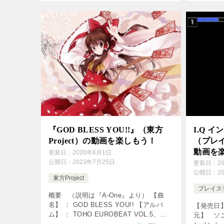
『GOD BLESS YOU!!』（東方
I.Q 
Project）の動画を楽しもう！
（プレイ
動画を
更新日：
2026年6月1日
公開日：
2023年7月25日
更新日：
2
公開日：
2
東方Project
プレイス
概要 （説明は『A-One』より） 【曲
名】 ： GOD BLESS YOU!! 【アルバ
【発売日】
ム】 ： TOHO EUROBEAT VOL.5、
元】 ソ
MONTAGE Yellow 【サークル】 ： A-