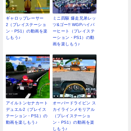
ギャロップレーサー
ミニ四駆 爆走兄弟レッ
2（プレイステーショ
ツ&ゴー!! WGPハイパ
ン・PS1）の動画を楽
ーヒート（プレイステ
しもう♪
ーション・PS1）の動
画を楽しもう♪
アイルトンセナカート
オーバードライビン ス
デュエル2（プレイス
カイラインメモリアル
テーション・PS1）の
（プレイステーショ
動画を楽しもう♪
ン・PS1）の動画を楽
しもう♪