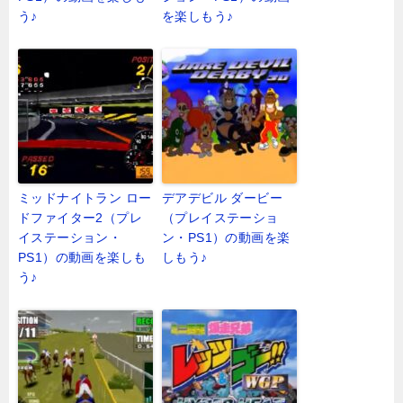
う♪
を楽しもう♪
ミッドナイトラン ロー
デアデビル ダービー
ドファイター2（プレ
（プレイステーショ
イステーション・
ン・PS1）の動画を楽
PS1）の動画を楽しも
しもう♪
う♪