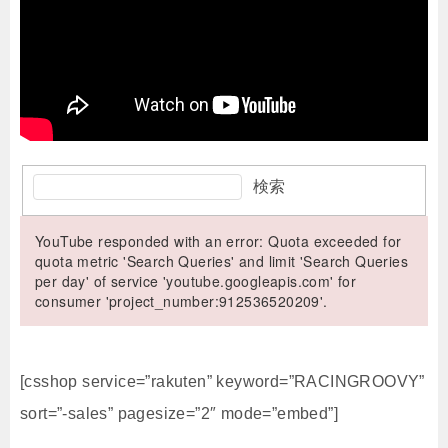
検索
YouTube responded with an error: Quota exceeded for
quota metric 'Search Queries' and limit 'Search Queries
per day' of service 'youtube.googleapis.com' for
consumer 'project_number:912536520209'.
[csshop service=”rakuten” keyword=”RACINGROOVY”
sort=”-sales” pagesize=”2″ mode=”embed”]