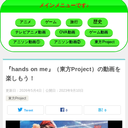
メインメニューです♪
歴史
アニメ
ゲーム
旅行
テレビアニメ動画
OVA動画
ゲーム動画
アニソン動画①
アニソン動画②
東方Project
『hands on me』（東方Project）の動画を
楽しもう！
更新日：
2026年5月4日
公開日：
2023年9月10日
東方Project
Tweet
0
0