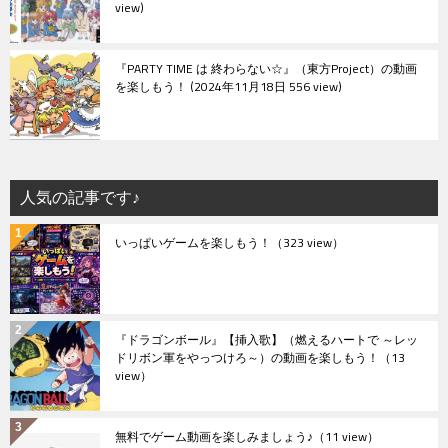
view
『PARTY TIME は 終わらない☆』（東方Project）の動画
を楽しもう！
2024年11月18日 556 view
人気の記事です♪
いっぱいゲームを楽しもう！
（323 view）
『ドラゴンボール』【挿入歌】（燃えるハートで ～レッ
ドリボン軍をやっつけろ～）の動画を楽しもう！
（13
view）
無料でゲーム動画を楽しみましょう♪
（11 view）