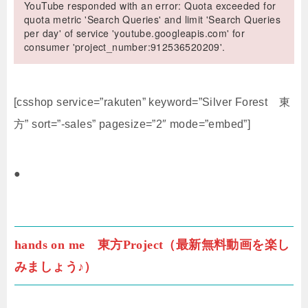
YouTube responded with an error: Quota exceeded for
quota metric 'Search Queries' and limit 'Search Queries
per day' of service 'youtube.googleapis.com' for
consumer 'project_number:912536520209'.
[csshop service=”rakuten” keyword=”Silver Forest 東
方” sort=”-sales” pagesize=”2″ mode=”embed”]
●
hands on me 東方Project（最新無料動画を楽し
みましょう♪）