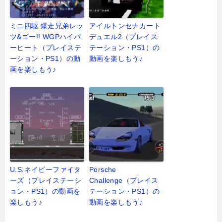
ミニ四駆 爆走兄弟レッ
アイルトンセナカート
ツ&ゴー!! WGPハイパ
デュエル2（プレイス
ーヒート（プレイステ
テーション・PS1）の
ーション・PS1）の動
動画を楽しもう♪
画を楽しもう♪
U.S.ネイビーファイタ
Porsche
ーズ（プレイステーシ
Challenge（プレイス
ョン・PS1）の動画を
テーション・PS1）の
楽しもう♪
動画を楽しもう♪