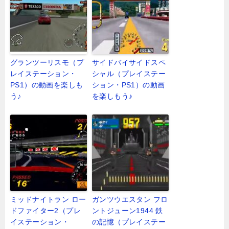
グランツーリスモ（プ
サイドバイサイドスペ
レイステーション・
シャル（プレイステー
PS1）の動画を楽しも
ション・PS1）の動画
う♪
を楽しもう♪
ミッドナイトラン ロー
ガンツウエスタン フロ
ドファイター2（プレ
ントジューン1944 鉄
イステーション・
の記憶（プレイステー