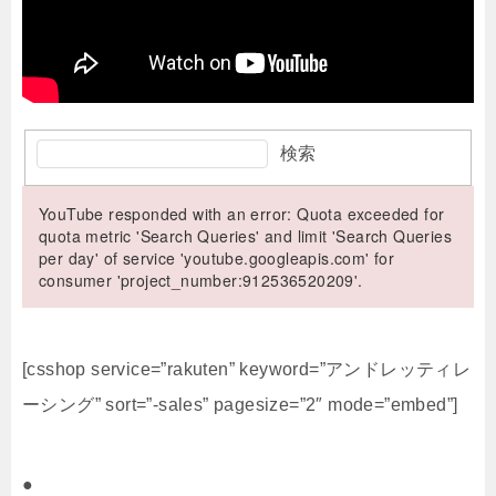
検索
YouTube responded with an error: Quota exceeded for
quota metric 'Search Queries' and limit 'Search Queries
per day' of service 'youtube.googleapis.com' for
consumer 'project_number:912536520209'.
[csshop service=”rakuten” keyword=”アンドレッティレ
ーシング” sort=”-sales” pagesize=”2″ mode=”embed”]
●