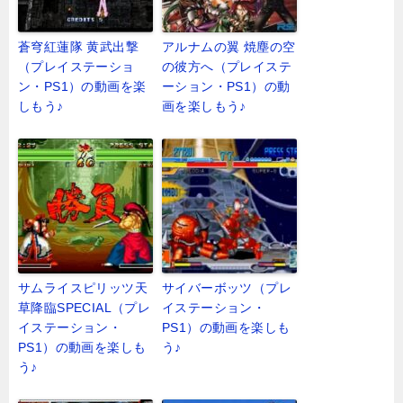
蒼穹紅蓮隊 黄武出撃
アルナムの翼 焼塵の空
（プレイステーショ
の彼方へ（プレイステ
ン・PS1）の動画を楽
ーション・PS1）の動
しもう♪
画を楽しもう♪
サムライスピリッツ天
サイバーボッツ（プレ
草降臨SPECIAL（プレ
イステーション・
イステーション・
PS1）の動画を楽しも
PS1）の動画を楽しも
う♪
う♪