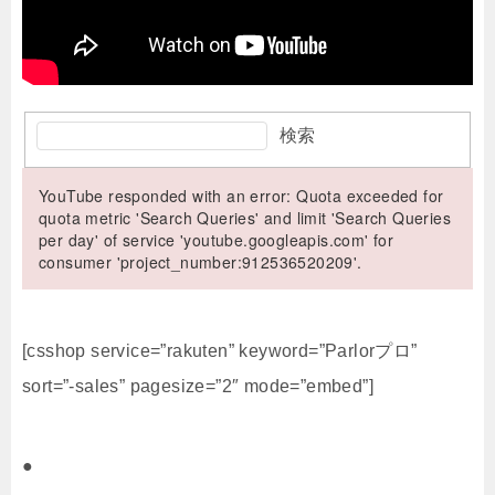
検索
YouTube responded with an error: Quota exceeded for
quota metric 'Search Queries' and limit 'Search Queries
per day' of service 'youtube.googleapis.com' for
consumer 'project_number:912536520209'.
[csshop service=”rakuten” keyword=”Parlorプロ”
sort=”-sales” pagesize=”2″ mode=”embed”]
●