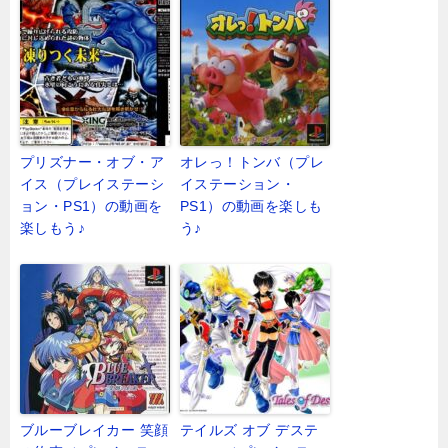
プリズナー・オブ・ア
オレっ！トンバ（プレ
イス（プレイステーシ
イステーション・
ョン・PS1）の動画を
PS1）の動画を楽しも
楽しもう♪
う♪
ブルーブレイカー 笑顔
テイルズ オブ デステ