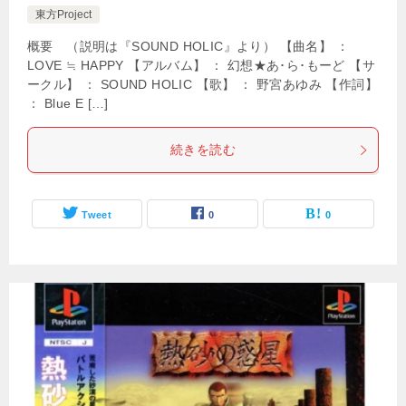
東方Project
概要 （説明は『SOUND HOLIC』より） 【曲名】 ：
LOVE ≒ HAPPY 【アルバム】 ： 幻想★あ･ら･もーど 【サ
ークル】 ： SOUND HOLIC 【歌】 ： 野宮あゆみ 【作詞】
： Blue E […]
続きを読む
Tweet
0
0