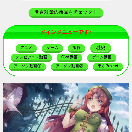
暑さ対策の商品をチェック！
メインメニューです♪
歴史
アニメ
ゲーム
旅行
テレビアニメ動画
OVA動画
ゲーム動画
アニソン動画①
アニソン動画②
東方Project