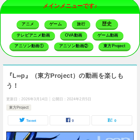
メインメニューです♪
歴史
アニメ
ゲーム
旅行
テレビアニメ動画
OVA動画
ゲーム動画
アニソン動画①
アニソン動画②
東方Project
『L∞p』（東方Project）の動画を楽しも
う！
更新日：
2026年3月14日
公開日：
2024年2月5日
東方Project
Tweet
0
0