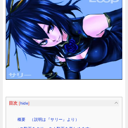
目次
[
hide
]
概要 （説明は『サリー』より）