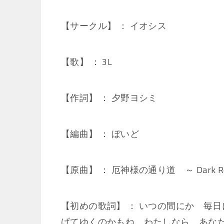
【サークル】 ： イオシス
【歌】 ： 3L
【作詞】 ： 夕野ヨシミ
【編曲】 ： ぼいど
【原曲】 ： 厄神様の通り道 ～ Dark
【初めの歌詞】 ： いつの間にか 毎
げてゆくのかもね わたしなら あな