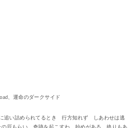
 Road、運命のダークサイド
日に追い詰められてるとき 行方知れず しあわせは逃
たの厄もらい 奇跡を起こすわ 始めがある 終りもあ