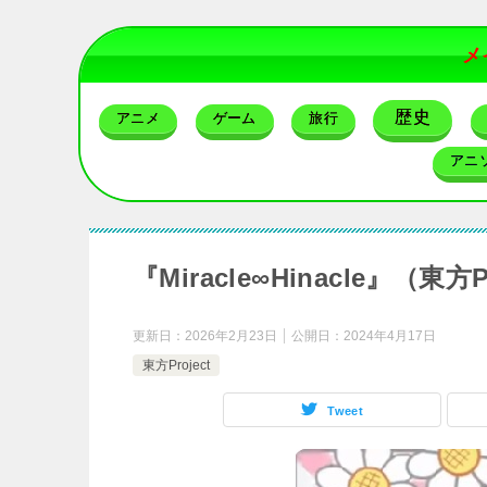
メ
歴史
アニメ
ゲーム
旅行
アニ
『Miracle∞Hinacle』（
更新日：
2026年2月23日
公開日：
2024年4月17日
東方Project
Tweet