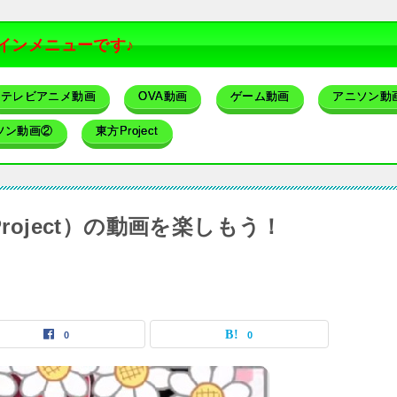
インメニューです♪
テレビアニメ動画
OVA動画
ゲーム動画
アニソン動
ソン動画②
東方Project
東方Project）の動画を楽しもう！
0
0