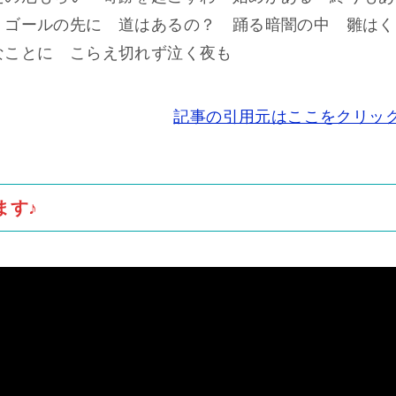
 ゴールの先に 道はあるの？ 踊る暗闇の中 雛はく
なことに こらえ切れず泣く夜も
記事の引用元はここをクリッ
ます♪