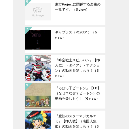
東方Projectに関係する楽曲の
一覧です。
（6 view）
ギャプラス（PC9801）
（6
view）
『時空戦士スピルバン』【挿
入歌】（ダイアナ・アクショ
ン）の動画を楽しもう！
（6
view）
『ろぼっ子ビートン』【ED】
（なぜ？なぜ？ビートン）の
動画を楽しもう！
（6 view）
『魔法のスターマジカルエ
ミ』【挿入歌】（南国人魚
姫）の動画を楽しもう！
（6