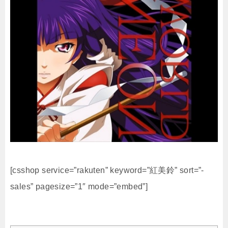
[csshop service=”rakuten” keyword=”紅美鈴” sort=”-
sales” pagesize=”1″ mode=”embed”]