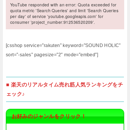
YouTube responded with an error: Quota exceeded for
quota metric 'Search Queries' and limit 'Search Queries
per day' of service 'youtube.googleapis.com' for
consumer 'project_number:912536520209'.
[csshop service=”rakuten” keyword=”SOUND HOLIC”
sort=”-sales” pagesize=”2″ mode=”embed”]
■ 楽天のリアルタイム売れ筋人気ランキングをチ
ェック♪
お好みのジャンルをクリック！