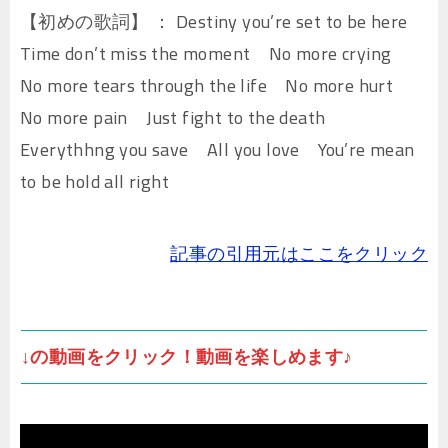
【初めの歌詞】 ： Destiny you’re set to be here
Time don’t miss the moment No more crying
No more tears through the life No more hurt
No more pain Just fight to the death
Everythhng you save All you love You’re mean
to be hold all right
記事の引用元はここをクリック
↓の動画をクリック！動画を楽しめます♪