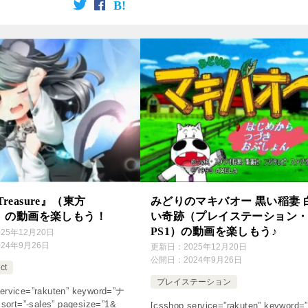
 Treasure』（東方
みどりのマキバオー 黒い稲妻 
ect）の動画を楽しもう！
い奇跡（プレイステーション
PS1）の動画を楽しもう♪
025年12月20日
024年9月26日
更新日：
2025年12月20日
公開日：
2024年9月26日
ct
プレイステーション
ervice=”rakuten” keyword=”ナ
rt=”-sales” pagesize=”1&
[csshop service=”rakuten” keyword=