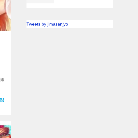
Tweets by jimasanjyo
”博