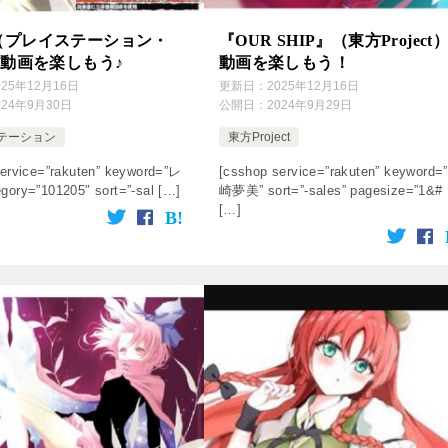
（プレイステーション・
『OUR SHIP』（東方Project
の動画を楽しもう♪
動画を楽しもう！
025年12月16日
更新日：
2025年12月16日
024年9月30日
公開日：
2024年9月29日
テーション
東方Project
ervice=”rakuten” keyword=”レ
[csshop service=”rakuten” keyword=
ory=”101205″ sort=”-sal […]
崎夢美” sort=”-sales” pagesize=”1&#
[…]