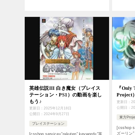
英雄伝説III 白き魔女（プレイス
『Only
テーション・PS1）の動画を楽し
Proj
もう♪
更新日：
2
公開日：
2
更新日：
2025年12月18日
公開日：
2024年9月27日
東方Proje
プレイステーション
[csshop s
ズーリン” so
[csshop service=”rakuten” keyword=”英