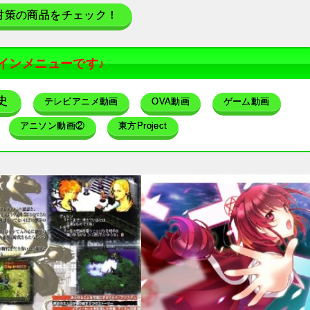
対策の商品をチェック！
インメニューです♪
史
テレビアニメ動画
OVA動画
ゲーム動画
アニソン動画②
東方Project