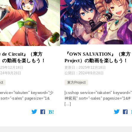
 de Circuit』（東方
『OWN SALVATION』（東方
ect）の動画を楽しもう！
Project）の動画を楽しもう！
025年12月18日
更新日：
2025年12月18日
024年9月28日
公開日：
2024年9月28日
ct
東方Project
ervice=”rakuten” keyword=”少
[csshop service=”rakuten” keyword=
rt=”-sales” pagesize=”1&
神紫苑” sort=”-sales” pagesize=”1&#
[…]