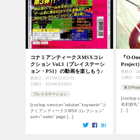
コナミアンティークスMSXコレ
『O-One
クション Vol.3（プレイステーシ
Proj
ョン・PS1）の動画を楽しもう♪
更新日：
2
公開日：
2
更新日：
2025年12月17日
公開日：
2024年9月28日
東方Proje
プレイステーション
[csshop s
名針妙丸” so
[csshop service=”rakuten” keyword=”コ
[…]
ナミアンティークスMSXコレクション”
sort=”-sales” page […]