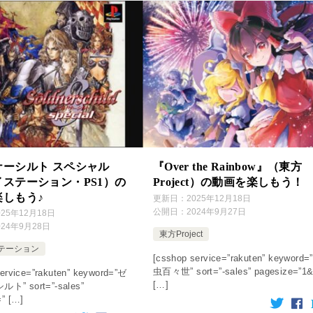
ナーシルト スペシャル
『Over the Rainbow』（東方
ステーション・PS1）の
Project）の動画を楽しもう！
楽しもう♪
更新日：
2025年12月18日
公開日：
2024年9月27日
025年12月18日
024年9月28日
東方Project
テーション
[csshop service=”rakuten” keyword=
虫百々世” sort=”-sales” pagesize=”1
ervice=”rakuten” keyword=”ゼ
[…]
” sort=”-sales”
=” […]