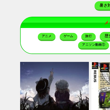
暑さ
メ
歴
アニメ
ゲーム
旅行
アニソン動画①