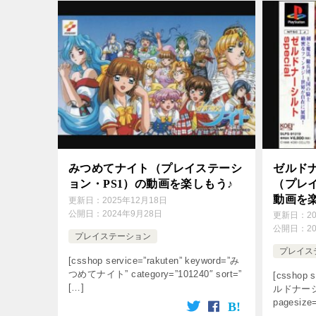
みつめてナイト（プレイステーシ
ゼルド
ョン・PS1）の動画を楽しもう♪
（プレイ
動画を
更新日：
2025年12月18日
公開日：
2024年9月28日
更新日：
2
公開日：
2
プレイステーション
プレイス
[csshop service=”rakuten” keyword=”み
つめてナイト” category=”101240″ sort=”
[csshop s
[…]
ルドナーシルト
pagesize