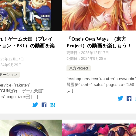
ばれ！ゲーム天国（プレイ
『One’s Own Way』（東方
ョン・PS1）の動画を楽
Project）の動画を楽しもう！
更新日：
2025年12月17日
公開日：
2024年9月28日
025年12月17日
024年9月29日
東方Project
テーション
[csshop service=”rakuten” keyword=
麗霊夢” sort=”-sales” pagesize=”1&#
ervice=”rakuten”
[…]
d=”GUNばれ ゲーム天国”
les” pagesize= […]