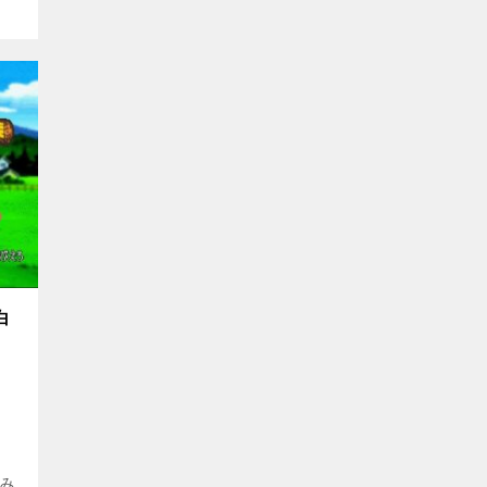
白
・
”み