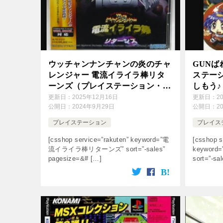
ウッチャンナンチャンの炎のチャ
GUN
レンジャー 電流イライラ棒リタ
ステーシ
ーンズ（プレイステーション・
しもう♪
PS1）の動画を楽しもう♪
更新日：
2025年12月16日
更新日：
2
公開日：
2024年9月29日
公開日：
2
プレイステーション
プレイス
[csshop service=”rakuten” keyword=”電
[csshop s
流イライラ棒リターンズ” sort=”-sales”
keywor
pagesize=&# […]
sort=”-sa