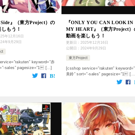
r Side』（東方Project）の
『ONLY YOU CAN LOOK IN
楽しもう！
MY HEART』（東方Project
動画を楽しもう！
025年12月16日
024年9月29日
更新日：
2025年12月16日
公開日：
2024年9月29日
ct
東方Project
ervice=”rakuten” keyword=”赤
=”-sales” pagesize=”1 […]
[csshop service=”rakuten” keyword=
美鈴” sort=”-sales” pagesize=”1 […