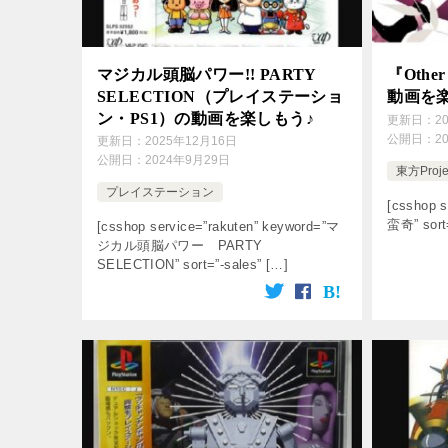
マジカル頭脳パワー!! PARTY
『Othe
SELECTION（プレイステーショ
動画を
ン・PS1）の動画を楽しもう♪
更新日：
2
公開日：
2
更新日：
2025年12月16日
公開日：
2024年9月29日
東方Proje
プレイステーション
[csshop s
蛮奇” sort
[csshop service=”rakuten” keyword=”マ
ジカル頭脳パワー PARTY
SELECTION” sort=”-sales” […]