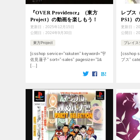
『OVER Providence』（東方
レブス
Project）の動画を楽しもう！
PS1）
更新日：
2025年12月15日
更新日：
2
公開日：
2024年9月30日
公開日：
2
東方Project
プレイス
[csshop service=”rakuten” keyword=”宇
[csshop s
佐見蓮子” sort=”-sales” pagesize=”1&
ブス” categ
[…]