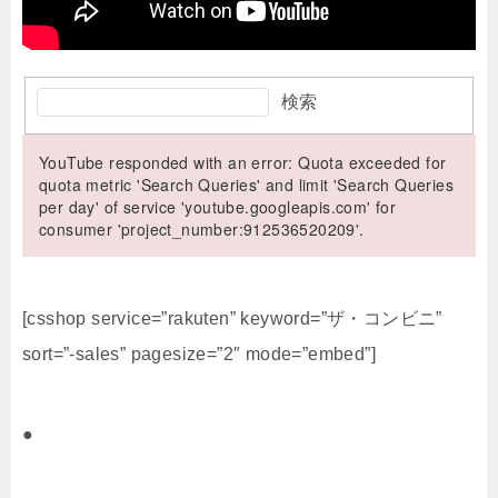
検索
YouTube responded with an error: Quota exceeded for
quota metric 'Search Queries' and limit 'Search Queries
per day' of service 'youtube.googleapis.com' for
consumer 'project_number:912536520209'.
[csshop service=”rakuten” keyword=”ザ・コンビニ”
sort=”-sales” pagesize=”2″ mode=”embed”]
●