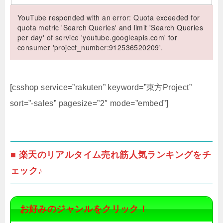
YouTube responded with an error: Quota exceeded for
quota metric 'Search Queries' and limit 'Search Queries
per day' of service 'youtube.googleapis.com' for
consumer 'project_number:912536520209'.
[csshop service=”rakuten” keyword=”東方Project”
sort=”-sales” pagesize=”2″ mode=”embed”]
■ 楽天のリアルタイム売れ筋人気ランキングをチ
ェック♪
お好みのジャンルをクリック！