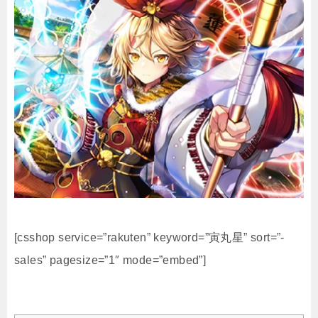
[csshop service=”rakuten” keyword=”寅丸星” sort=”-
sales” pagesize=”1″ mode=”embed”]