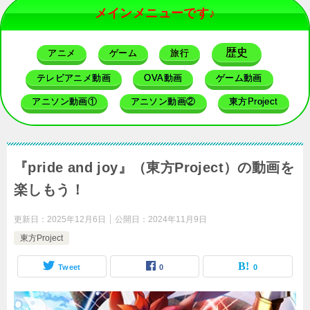
メインメニューです♪
歴史
アニメ
ゲーム
旅行
テレビアニメ動画
OVA動画
ゲーム動画
アニソン動画①
アニソン動画②
東方Project
『pride and joy』（東方Project）の動画を
楽しもう！
更新日：
2025年12月6日
公開日：
2024年11月9日
東方Project
Tweet
0
0