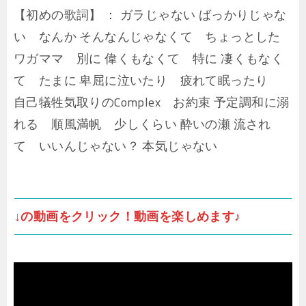
【初めの歌詞】 ： ガラじゃない ばっかりじゃな
い なんか そんなんじゃなくて ちょっとした
ワガママ 別に 偉くもなくて 特に 凄くもなく
て たまに 卑屈に泣いたり 疲れて眠ったり
自己犠牲気取りのComplex お約束 予定調和に溺
れる 順風満帆 少しくらい 酔いの瀬 流され
て いいんじゃない？ 本気じゃない
↓の動画をクリック！動画を楽しめます♪