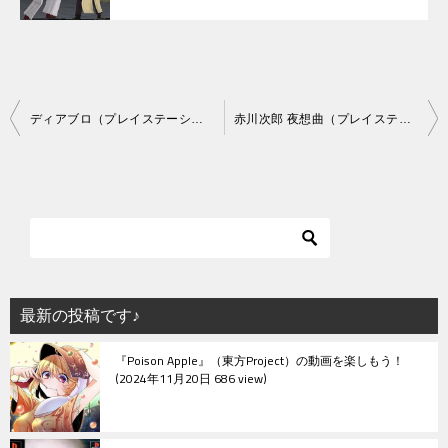
投
ディアブロ（プレイステーション・PS1）の動画を楽しもう♪
赤川次郎 夜想曲（プレイステーション・PS1）の動画を楽しもう♪
稿
ナ
ビ
ゲ
ー
シ
最新の投稿です♪
ョ
『Poison Apple』（東方Project）の動画を楽しもう！
ン
2024年11月20日 686 view