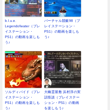
b.l.u.e.
バーチャル競艇98（プ
Legendofwater（プレ
レイステーション・
イステーション・
PS1）の動画を楽しも
PS1）の動画を楽しも
う♪
う♪
ソルディバイド（プレ
大幽霊屋敷 浜村淳の実
イステーション・
話怪談（プレイステー
PS1）の動画を楽しも
ション・PS1）の動画
う♪
を楽しもう♪