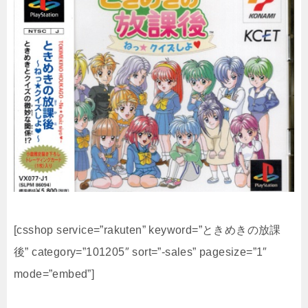
[csshop service=”rakuten” keyword=”ときめきの放課
後” category=”101205″ sort=”-sales” pagesize=”1″
mode=”embed”]