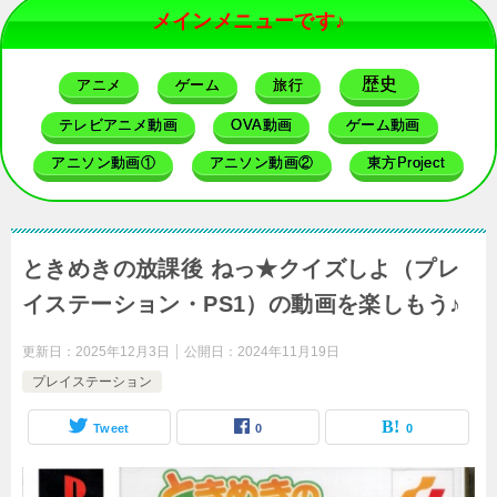
メインメニューです♪
歴史
アニメ
ゲーム
旅行
テレビアニメ動画
OVA動画
ゲーム動画
アニソン動画①
アニソン動画②
東方Project
ときめきの放課後 ねっ★クイズしよ（プレ
イステーション・PS1）の動画を楽しもう♪
更新日：
2025年12月3日
公開日：
2024年11月19日
プレイステーション
Tweet
0
0