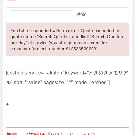
検索
YouTube responded with an error: Quota exceeded for
quota metric 'Search Queries' and limit 'Search Queries
per day' of service 'youtube.googleapis.com' for
consumer 'project_number:912536520209'.
[csshop service=”rakuten” keyword=”ときめきメモリア
ル” sort=”-sales” pagesize=”2″ mode=”embed”]
●