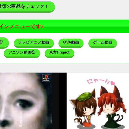
対策の商品をチェック！
インメニューです♪
史
テレビアニメ動画
OVA動画
ゲーム動画
アニソン動画②
東方Project