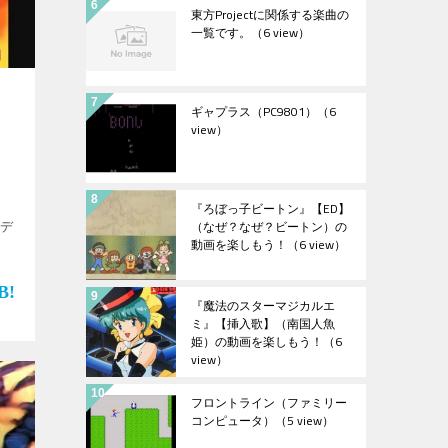
東方Projectに関係する楽曲の
一覧です。
（6 view）
ョ
ギャプラス（PC9801）
（6
view）
『ろぼっ子ビートン』【ED】
（なぜ？なぜ？ビートン）の
”デ
動画を楽しもう！
（6 view）
s
『魔法のスターマジカルエ
ミ』【挿入歌】（南国人魚
姫）の動画を楽しもう！
（6
view）
フロントライン（ファミリー
コンピュータ）
（5 view）