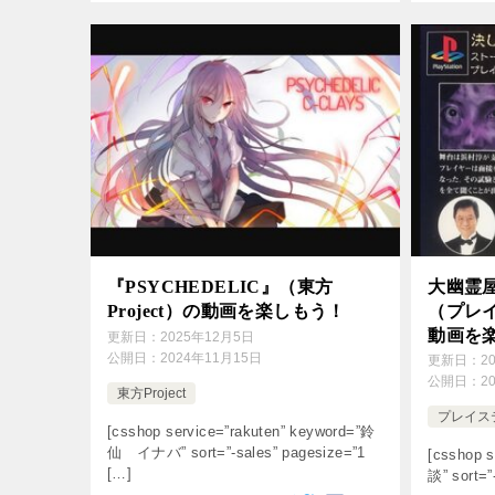
『PSYCHEDELIC』（東方
大幽霊
Project）の動画を楽しもう！
（プレイ
動画を
更新日：
2025年12月5日
公開日：
2024年11月15日
更新日：
2
公開日：
2
東方Project
プレイス
[csshop service=”rakuten” keyword=”鈴
仙 イナバ” sort=”-sales” pagesize=”1
[csshop s
[…]
談” sort=”