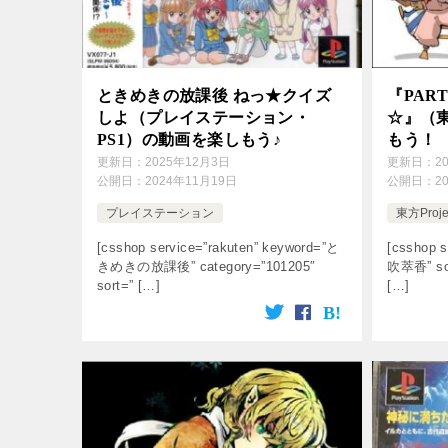
ときめきの放課後 ねっ★クイズ
『PART
しよ（プレイステーション・
☆』（東
PS1）の動画を楽しもう♪
もう！
更新日：
2025年12月3日
更新日：
2
公開日：
2024年11月19日
公開日：
2
プレイステーション
東方Proje
[csshop service=”rakuten” keyword=”と
[csshop s
きめきの放課後” category=”101205″
吹萃香” sor
sort=” […]
[…]