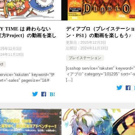
Y TIME は 終わらない
ディアブロ（プレイステーシ
方Project）の動画を楽し
ン・PS1）の動画を楽しもう♪
更新日：
2025年12月3日
公開日：
2024年11月18日
025年12月3日
024年11月18日
プレイステーション
ct
[csshop service=”rakuten” keyword=
ィアブロ” category=”101205″ sort=”-
ervice=”rakuten” keyword=”伊
[…]
t=”-sales” pagesize=”1&#