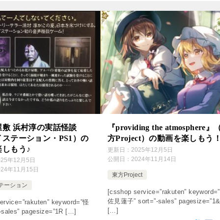
屋敷 浜村淳の実話怪談
『providing the atmosphere
ステーション・PS1）の
方Project）の動画を楽しもう
楽しもう♪
更新日：
2025年12月5日
公開日：
2024年11月14日
025年12月5日
024年11月15日
東方Project
テーション
[csshop service=”rakuten” keyword=
佐見蓮子” sort=”-sales” pagesize=”1
ervice=”rakuten” keyword=”怪
[…]
-sales” pagesize=”1R […]