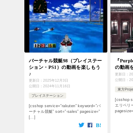
バーチャル競艇98（プレイステー
『Purpl
ション・PS1）の動画を楽しもう
の動画
♪
更新日：
2
公開日：
2
更新日：
2025年12月3日
公開日：
2024年11月16日
東方Proje
プレイステーション
[csshop s
エリベリー・ハ
[csshop service=”rakuten” keyword=”バ
pagesize
ーチャル競艇” sort=”-sales” pagesize=”
[…]