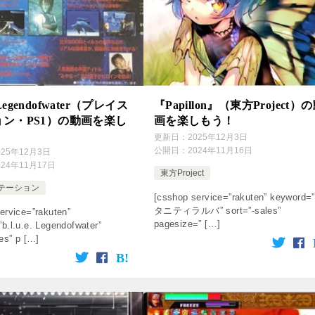
e. Legendofwater（プレイス
『Papillon』（東方Project）
ン・PS1）の動画を楽し
画を楽しもう！
更新日：
2025年12月3日
公開日：
2024年11月16日
025年12月3日
024年11月17日
東方Project
テーション
[csshop service=”rakuten” keyword=
タニティラルバ” sort=”-sales”
ervice=”rakuten”
pagesize=” […]
b.l.u.e. Legendofwater”
les” p […]