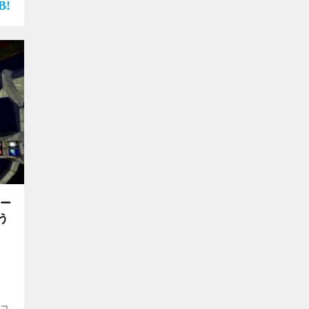
テー
う
”コ