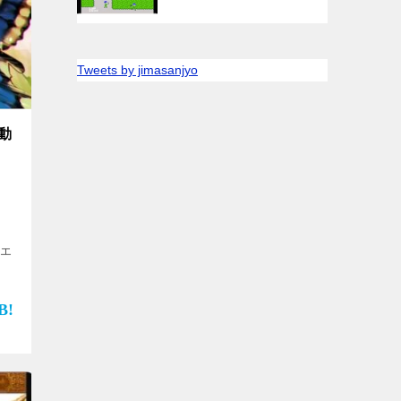
Tweets by jimasanjyo
の動
”エ