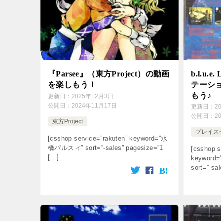
『Parsee』（東方Project）の動画
b.l.u.
を楽しもう！
テーショ
もう♪
更新日：
2025年12月3日
公開日：
2024年11月17日
更新日：
2
公開日：
2
東方Project
プレイス
[csshop service=”rakuten” keyword=”水
橋パルスィ” sort=”-sales” pagesize=”1
[csshop s
[…]
keyword=”
sort=”-sa