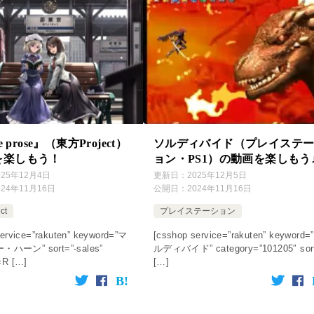
e prose』（東方Project）
ソルディバイド（プレイステ
を楽しもう！
ョン・PS1）の動画を楽しもう
025年12月4日
更新日：
2025年12月5日
024年11月16日
公開日：
2024年11月16日
ct
プレイステーション
ervice=”rakuten” keyword=”マ
[csshop service=”rakuten” keyword=
ーン” sort=”-sales”
ルディバイド” category=”101205″ sor
=R […]
[…]