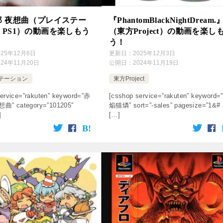
郎 夜想曲（プレイステー
『PhantomBlackNightDream.
PS1）の動画を楽しもう
（東方Project）の動画を楽し
う！
025年12月6日
更新日：
2025年12月3日
024年11月20日
公開日：
2024年11月19日
テーション
東方Project
ervice=”rakuten” keyword=”赤
[csshop service=”rakuten” keyword=
” category=”101205″
焔猫燐” sort=”-sales” pagesize=”1&#
]
[…]