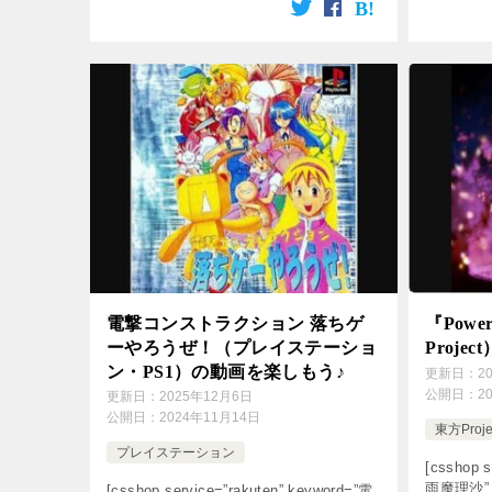
電撃コンストラクション 落ちゲ
『Powe
ーやろうぜ！（プレイステーショ
Proj
ン・PS1）の動画を楽しもう♪
更新日：
2
公開日：
2
更新日：
2025年12月6日
公開日：
2024年11月14日
東方Proje
プレイステーション
[csshop s
雨魔理沙” so
[csshop service=”rakuten” keyword=”電