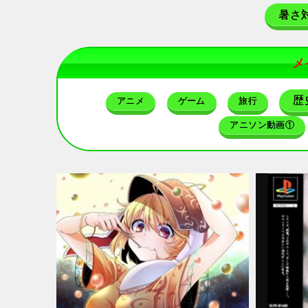
暑さ
メ
歴
アニメ
ゲーム
旅行
アニソン動画①