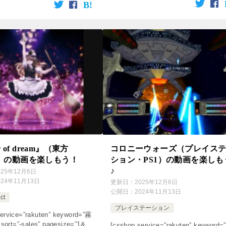
r of dream』（東方
コロニーウォーズ（プレイス
ect）の動画を楽しもう！
ション・PS1）の動画を楽しも
♪
025年12月6日
024年11月13日
更新日：
2025年12月6日
公開日：
2024年11月13日
ct
プレイステーション
ervice=”rakuten” keyword=”霧
rt=”-sales” pagesize=”1&
[csshop service=”rakuten” keyword=