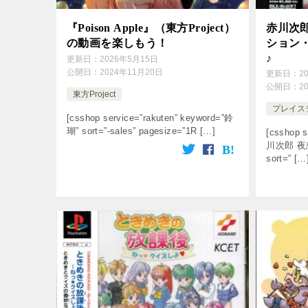
『Poison Apple』（東方Project）
赤川次
の動画を楽しもう！
ション・
♪
更新日：
2026年5月15日
公開日：
2024年11月20日
更新日：
2
公開日：
2
東方Project
プレイス
[csshop service=”rakuten” keyword=”鈴
瑚” sort=”-sales” pagesize=”1R […]
[csshop s
川次郎 夜想曲
sort=” […