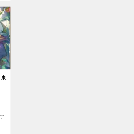
』（東
！
”宇
&