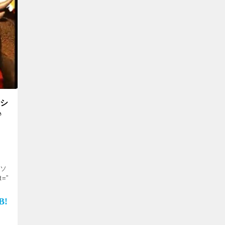
ーシ
♪
”ソ
t=”