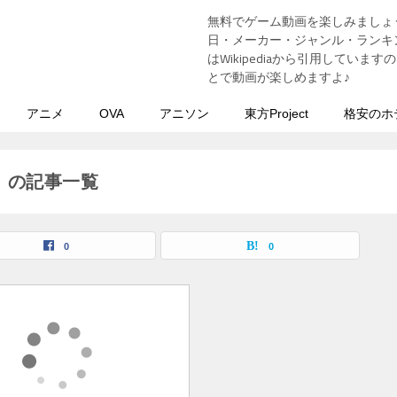
無料でゲーム動画を楽しみましょ
う
日・メーカー・ジャンル・ランキン
はWikipediaから引用してい
とで動画が楽しめますよ♪
アニメ
OVA
アニソン
東方Project
格安のホ
）」の記事一覧
0
0