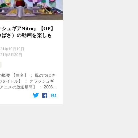
シュギアNitro』【OP】
つばさ）の動画を楽しも
021年10月19日
021年8月30日
概要 【曲名】 ： 風のつばさ
のタイトル】 ： クラッシュギ
 【アニメの放送期間】 ： 2003年
004年1月25日 【使用】 ： オ
 【歌】 ： loop(谷本貴 […]