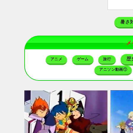
暑さ
メ
歴
アニメ
ゲーム
旅行
アニソン動画①