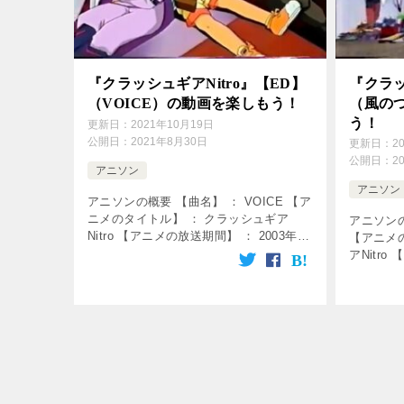
『クラッシュギアNitro』【ED】
『クラッ
（VOICE）の動画を楽しもう！
（風の
う！
更新日：
2021年10月19日
公開日：
2021年8月30日
更新日：
2
公開日：
2
アニソン
アニソン
アニソンの概要 【曲名】 ： VOICE 【ア
ニメのタイトル】 ： クラッシュギア
アニソンの
Nitro 【アニメの放送期間】 ： 2003年2
【アニメ
月2日～2004年1月25日 【使用】 ： エン
アNitro
ディング曲 【歌】 ： 中里真美 【作詞
2月2日～2
[…]
ープニング曲