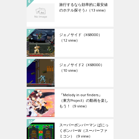
旅行するなら効率的に最安値
のホテル探そう♪
（13 view）
ジェノサイド（X68000）
（12 view）
ジェノサイド2（X68000）
（10 view）
『Melody in our finders』
（東方Project）の動画を楽し
もう！
（9 view）
スーパーボンバーマン ぱにっ
くボンバーW（スーパーファ
ミコン）
（9 view）