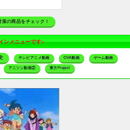
対策の商品をチェック！
インメニューです♪
史
テレビアニメ動画
OVA動画
ゲーム動画
アニソン動画②
東方Project