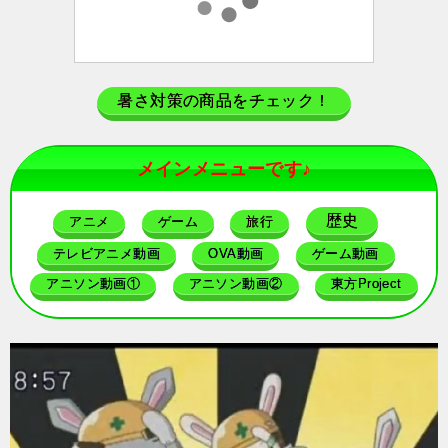
暑さ対策の商品をチェック！
メインメニューです♪
歴史
アニメ
ゲーム
旅行
テレビアニメ動画
OVA動画
ゲーム動画
アニソン動画①
アニソン動画②
東方Project