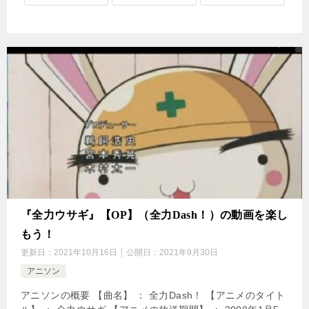
『全力ウサギ』【OP】（全力Dash！）の動画を楽し
もう！
更新日：
2021年10月16日
公開日：
2021年9月30日
アニソン
アニソンの概要 【曲名】 ： 全力Dash！ 【アニメのタイト