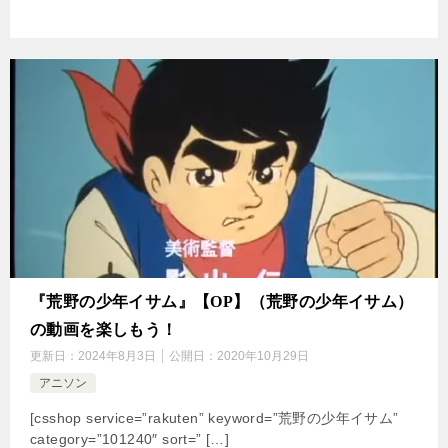
『荒野の少年イサム』【OP】（荒野の少年イサム）
の動画を楽しもう！
更新日：
2024年8月3日
公開日：
2020年10月29日
アニソン
[csshop service=”rakuten” keyword=”荒野の少年イサム”
category=”101240″ sort=” […]