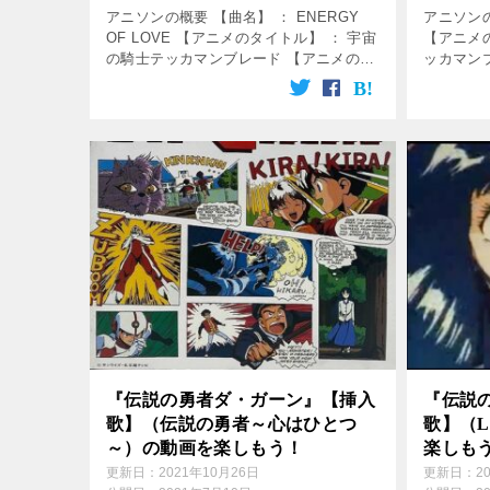
アニソンの概要 【曲名】 ： ENERGY
アニソンの
OF LOVE 【アニメのタイトル】 ： 宇宙
【アニメ
の騎士テッカマンブレード 【アニメの放
ッカマン
送期間】 ： 1992年2月18日～1993年2月
： 1992
2日 【使用】 ： エンディング曲 【歌】
用】 ： 
[…]
由美子 [
『伝説の勇者ダ・ガーン』【挿入
『伝説
歌】（伝説の勇者～心はひとつ
歌】（L
～）の動画を楽しもう！
楽しも
更新日：
2021年10月26日
更新日：
2