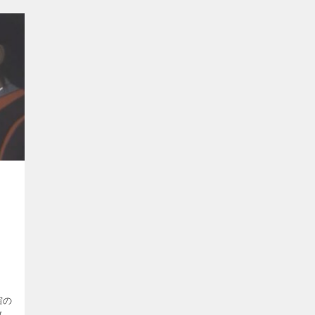
ー
宙の
放送