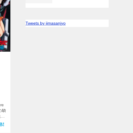
Tweets by jimasanjyo
ー
re
の騎
送期
2日