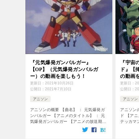
『元気爆発ガンバルガー』
『宇宙
【OP】（元気爆発ガンバルガ
ド』【
ー）の動画を楽しもう！
の動画
更新日：
2021年10月26日
更新日：
2
公開日：
2021年7月10日
公開日：
2
アニソン
アニソン
アニソンの概要 【曲名】 ： 元気爆発ガ
アニソンの
ンバルガー 【アニメのタイトル】 ： 元
ド 【アニ
気爆発ガンバルガー 【アニメの放送期
テッカマ
間】 ： 1992年4月1日～1993年2月24日
間】 ： 1
【使用】 ： オープニング曲 【歌】 ：
【使用】 