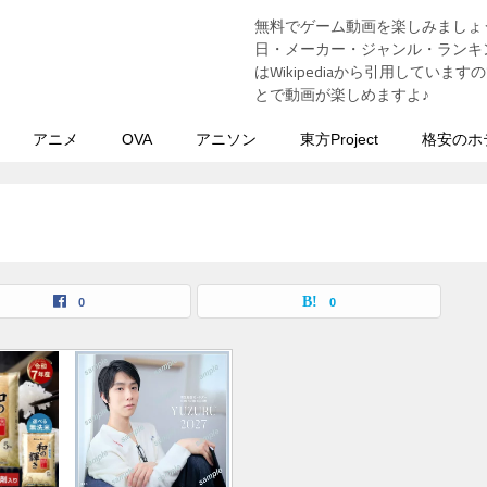
無料でゲーム動画を楽しみましょ
う
日・メーカー・ジャンル・ランキン
はWikipediaから引用してい
とで動画が楽しめますよ♪
アニメ
OVA
アニソン
東方Project
格安のホ
0
0