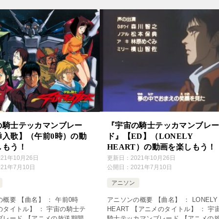
[…]
の騎士テッカマンブレー
『宇宙の騎士テッカマンブレ
挿入歌】（午前0時）の動
ド』【ED】（LONELY
しもう！
HEART）の動画を楽しもう！
021年10月26日
更新日：
2021年10月26日
021年7月10日
公開日：
2021年7月10日
アニソン
概要 【曲名】 ： 午前0時
アニソンの概要 【曲名】 ： LONELY
のタイトル】 ： 宇宙の騎士テ
HEART 【アニメのタイトル】 ： 宇
ブレード 【アニメの放送期間】
騎士テッカマンブレード 【アニメの