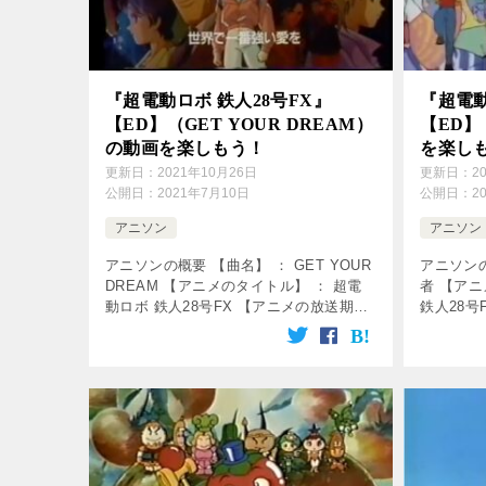
『超電動ロボ 鉄人28号FX』
『超電動
【ED】（GET YOUR DREAM）
【ED
の動画を楽しもう！
を楽し
更新日：
2021年10月26日
更新日：
2
公開日：
2021年7月10日
公開日：
2
アニソン
アニソン
アニソンの概要 【曲名】 ： GET YOUR
アニソンの
DREAM 【アニメのタイトル】 ： 超電
者 【アニ
動ロボ 鉄人28号FX 【アニメの放送期
鉄人28号
間】 ： 1992年4月5日～1993年3月30日
1992年4
【使用】 ： エンディング曲 【歌】 […]
： エンデ
(沼 […]