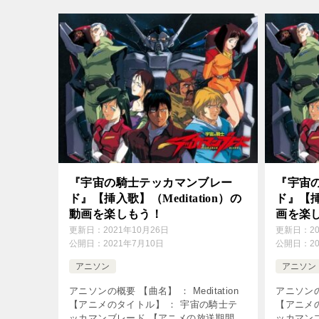
yoshi […]
子 【作詞 
『宇宙の騎士テッカマンブレー
『宇宙
ド』【挿入歌】（Meditation）の
ド』【
動画を楽しもう！
画を楽
更新日：
2021年10月26日
更新日：
2
公開日：
2021年7月10日
公開日：
2
アニソン
アニソン
アニソンの概要 【曲名】 ： Meditation
アニソンの
【アニメのタイトル】 ： 宇宙の騎士テ
【アニメ
ッカマンブレード 【アニメの放送期間】
ッカマン