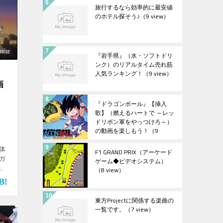
旅行するなら効率的に最安値
のホテル探そう♪
（9 view）
『岩手県』（水・ソフトドリ
ンク）のリアルタイム売れ筋
人気ランキング！
（9 view）
画
『ドラゴンボール』【挿入
歌】（燃えるハートで ～レッ
ドリボン軍をやっつけろ～）
の動画を楽しもう！
（9
view）
体
F1 GRAND PRIX（アーケード
ガ
ゲーム◆ビデオシステム）
（8 view）
用】
発隊
東方Projectに関係する楽曲の
一覧です。
（7 view）