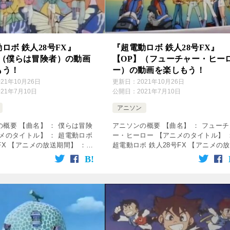
ロボ 鉄人28号FX』
『超電動ロボ 鉄人28号FX』
】（僕らは冒険者）の動画
【OP】（フューチャー・ヒー
もう！
ー）の動画を楽しもう！
021年10月26日
更新日：
2021年10月26日
021年7月10日
公開日：
2021年7月10日
アニソン
概要 【曲名】 ： 僕らは冒険
アニソンの概要 【曲名】 ： フューチ
メのタイトル】 ： 超電動ロボ
ー・ヒーロー 【アニメのタイトル】 
FX 【アニメの放送期間】 ：
超電動ロボ 鉄人28号FX 【アニメの
月5日～1993年3月30日 【使用】
期間】 ： 1992年4月5日～1993年3月
ィング曲 【歌】 ： 金田正人
日 【使用】 ： オープニング曲 【歌
： 長 […]