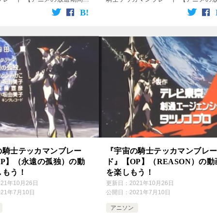
年2月18日～1993年2月2日 【使
期間】 ： 1992年2月18日～1993年2
挿入歌 【歌】 ： 小坂由美子
日 【使用】 ： エンディング曲 【歌
【作詞】 […]
： […]
の騎士テッカマンブレー
『宇宙の騎士テッカマンブレ
OP】（永遠の孤独）の動
ド』【OP】（REASON）の動
しもう！
を楽しもう！
021年10月26日
更新日：
2021年10月26日
021年7月10日
公開日：
2021年7月10日
アニソン