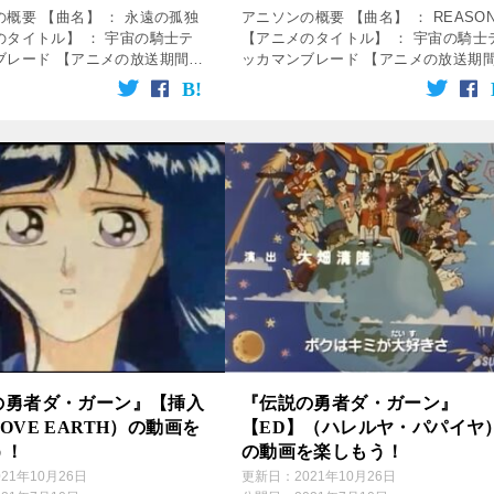
概要 【曲名】 ： 永遠の孤独
アニソンの概要 【曲名】 ： REASO
のタイトル】 ： 宇宙の騎士テ
【アニメのタイトル】 ： 宇宙の騎士
ブレード 【アニメの放送期間】
ッカマンブレード 【アニメの放送期
年2月18日～1993年2月2日 【使
： 1992年2月18日～1993年2月2日 
オープニング曲 【歌】 ： 小坂
用】 ： オープニング曲 【歌】 ： 小
…]
由美子 […]
の勇者ダ・ガーン』【挿入
『伝説の勇者ダ・ガーン』
OVE EARTH）の動画を
【ED】（ハレルヤ・パパイヤ
う！
の動画を楽しもう！
021年10月26日
更新日：
2021年10月26日