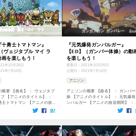
ダ十勇士トマトマン』
『元気爆発ガンバルガー』
（ヴェジタブル マイ ラ
【ED】（ガンバー体操）の動
動画を楽しもう！
を楽しもう！
021年10月26日
更新日：
2021年10月26日
021年7月10日
公開日：
2021年7月10日
アニソン
概要 【曲名】 ： ヴェジタブ
アニソンの概要 【曲名】 ： ガンバー
ラブ 【アニメのタイトル】 ：
操 【アニメのタイトル】 ： 元気爆発
勇士トマトマン 【アニメの放送
ンバルガー 【アニメの放送期間】 ：
1992年4月3日～1993年3月27
1992年4月1日～1993年2月24日 【使
】 ： オープニング曲 【歌】
： エンディング曲 【歌】 ： 元気爆
…]
［霧隠虎 […]