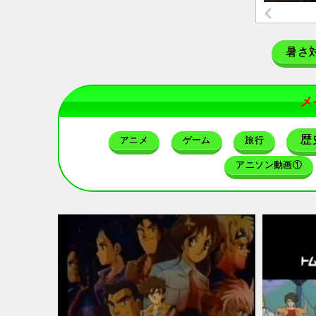
暑さ
メ
歴
アニメ
ゲーム
旅行
アニソン動画①