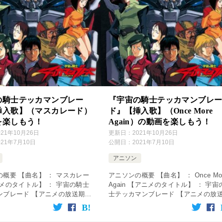
の騎士テッカマンブレー
『宇宙の騎士テッカマンブレ
挿入歌】（マスカレード）
ド』【挿入歌】（Once More
を楽しもう！
Again）の動画を楽しもう！
021年10月26日
更新日：
2021年10月26日
021年7月10日
公開日：
2021年7月10日
アニソン
概要 【曲名】 ： マスカレー
アニソンの概要 【曲名】 ： Once Mo
メのタイトル】 ： 宇宙の騎士
Again 【アニメのタイトル】 ： 宇宙
ンブレード 【アニメの放送期
士テッカマンブレード 【アニメの放
992年2月18日～1993年2月2日
間】 ： 1992年2月18日～1993年2月
： 挿入歌 【歌】 ： 小坂由美
【使用】 ： 挿入歌 【歌】 ： […]