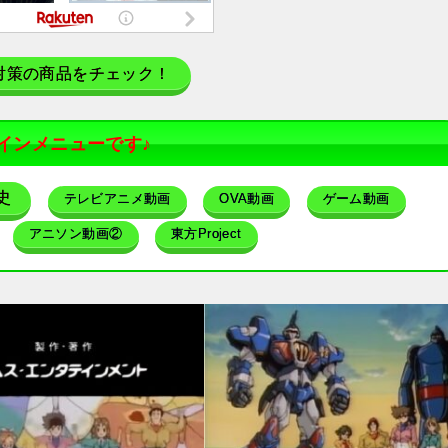
対策の商品をチェック！
インメニューです♪
史
テレビアニメ動画
OVA動画
ゲーム動画
アニソン動画②
東方Project