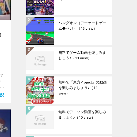
ハングオン（アーケードゲー
ム◆セガ）
（15 view）
ロ
無料でゲーム動画を楽しみま
しょう♪
（11 view）
ャ
：
無料で『東方Project』の動画
を楽しみましょう♪
（11
放送
view）
30
】
無料でアニソン動画を楽しみ
ましょう♪
（10 view）