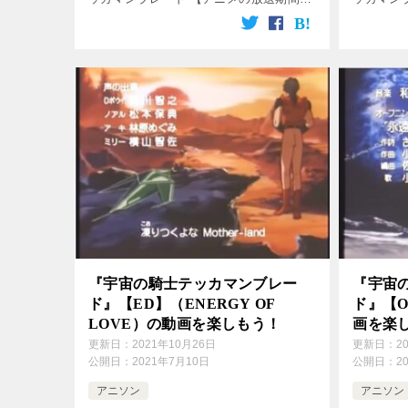
： 1992年2月18日～1993年2月2日 【使
： 1992
用】 ： 挿入歌 【歌】 ： 小坂由美子
用】 ： 
[…]
『宇宙の騎士テッカマンブレー
『宇宙
ド』【ED】（ENERGY OF
ド』【
LOVE）の動画を楽しもう！
画を楽
更新日：
2021年10月26日
更新日：
2
公開日：
2021年7月10日
公開日：
2
アニソン
アニソン