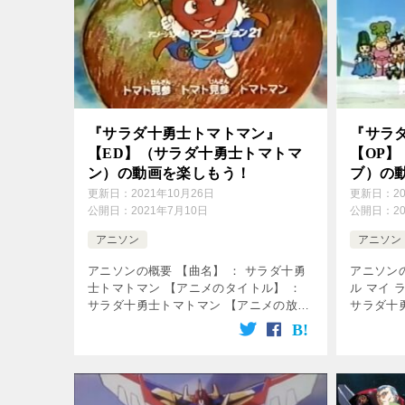
『サラダ十勇士トマトマン』
『サラ
【ED】（サラダ十勇士トマトマ
【OP】
ン）の動画を楽しもう！
ブ）の
更新日：
2021年10月26日
更新日：
2
公開日：
2021年7月10日
公開日：
2
アニソン
アニソン
アニソンの概要 【曲名】 ： サラダ十勇
アニソンの
士トマトマン 【アニメのタイトル】 ：
ル マイ 
サラダ十勇士トマトマン 【アニメの放送
サラダ十
期間】 ： 1992年4月3日～1993年3月27
期間】 ： 
日 【使用】 ： エンディング曲 【歌】
日 【使用
： 晴山さ […]
： 晴山 [