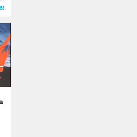
月2
】
ー
画