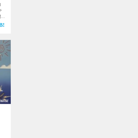
N
テ
間】
【使
坂
）