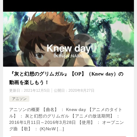
『灰と幻想のグリムガル』【OP】（Knew day）の
動画を楽しもう！
更新日：
2021年12月5日
公開日：
2020年8月27日
アニソン
アニソンの概要 【曲名】 ： Knew day 【アニメのタイト
ル】 ： 灰と幻想のグリムガル 【アニメの放送期間】 ：
2016年1月11日～2016年3月28日 【使用】 ： オープニン
グ曲 【歌】 ： (K)NoW […]