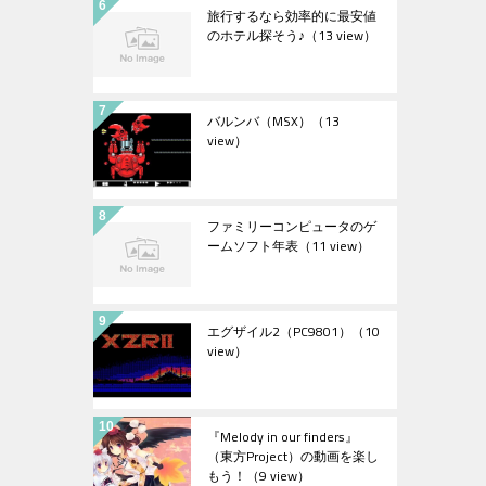
旅行するなら効率的に最安値
のホテル探そう♪
（13 view）
バルンバ（MSX）
（13
view）
ファミリーコンピュータのゲ
ームソフト年表
（11 view）
エグザイル2（PC9801）
（10
view）
『Melody in our finders』
（東方Project）の動画を楽し
もう！
（9 view）