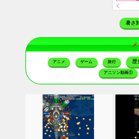
暑さ
メ
歴
アニメ
ゲーム
旅行
アニソン動画①