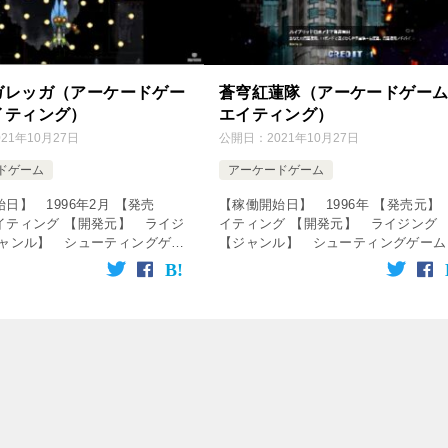
ガレッガ（アーケードゲー
蒼穹紅蓮隊（アーケードゲー
イティング）
エイティング）
021年10月27日
公開日：
2021年10月27日
ドゲーム
アーケードゲーム
日】 1996年2月 【発売
【稼働開始日】 1996年 【発売元】
イティング 【開発元】 ライジ
イティング 【開発元】 ライジング
ジャンル】 シューティングゲー
【ジャンル】 シューティングゲーム 
動画をクリック！動画を楽しめま
の動画をクリック！動画を楽しめます
op service=”rakuten& […]
[csshop service=”rakuten […]