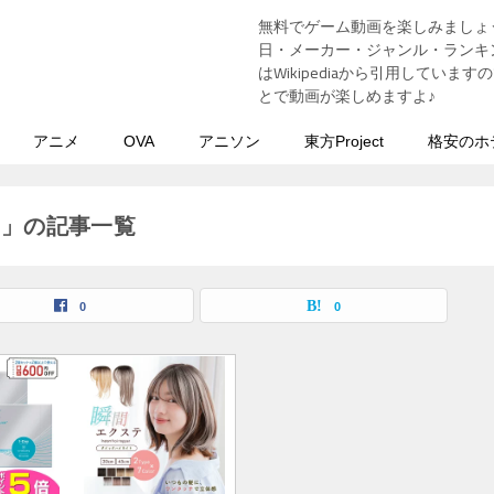
無料でゲーム動画を楽しみましょ
う
日・メーカー・ジャンル・ランキン
はWikipediaから引用してい
とで動画が楽しめますよ♪
アニメ
OVA
アニソン
東方Project
格安のホ
）」の記事一覧
0
0