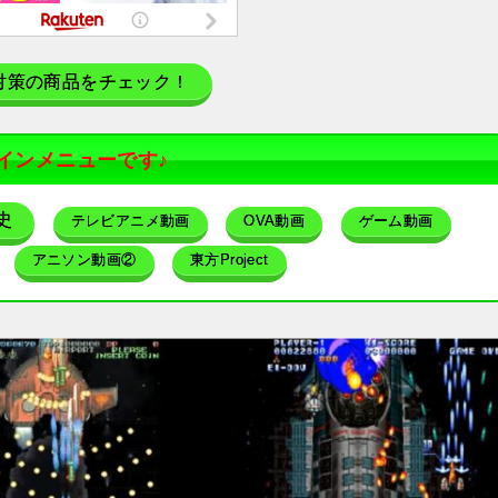
対策の商品をチェック！
インメニューです♪
史
テレビアニメ動画
OVA動画
ゲーム動画
アニソン動画②
東方Project