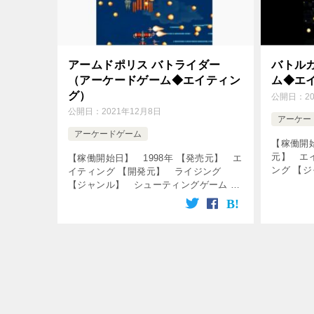
アームドポリス バトライダー
バトル
（アーケードゲーム◆エイティン
ム◆エ
グ）
公開日：
2
公開日：
2021年12月8日
アーケー
アーケードゲーム
【稼働開始
元】 エ
【稼働開始日】 1998年 【発売元】 エ
ング 【
イティング 【開発元】 ライジング
ム ↓の
【ジャンル】 シューティングゲーム ↓
す♪ [cssh
の動画をクリック！動画を楽しめます♪
[csshop service=”rakuten […]