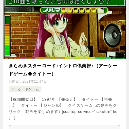
きらめきスターロード♪イントロ倶楽部♪（アーケー
ドゲーム◆タイトー）
公開日：
2021年11月4日
アーケードゲーム
【稼働開始日】 1997年 【発売元】 タイトー 【開発
元】 タイトー 【ジャンル】 クイズゲーム ↓の動画をク
リック！動画を楽しめます♪ [csshop service=”rakuten” ke
[…]