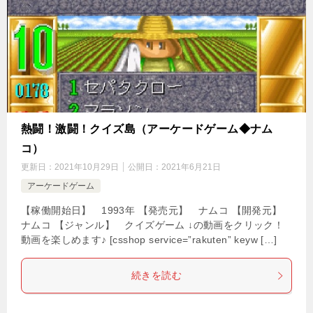
熱闘！激闘！クイズ島（アーケードゲーム◆ナム
コ）
更新日：
2021年10月29日
公開日：
2021年6月21日
アーケードゲーム
【稼働開始日】 1993年 【発売元】 ナムコ 【開発元】
ナムコ 【ジャンル】 クイズゲーム ↓の動画をクリック！
動画を楽しめます♪ [csshop service=”rakuten” keyw […]
続きを読む