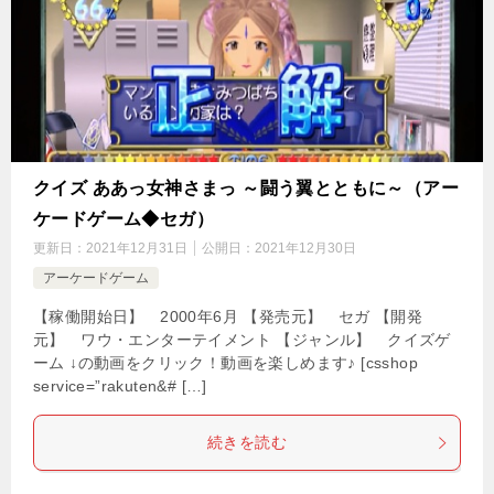
クイズ ああっ女神さまっ ～闘う翼とともに～（アー
ケードゲーム◆セガ）
更新日：
2021年12月31日
公開日：
2021年12月30日
アーケードゲーム
【稼働開始日】 2000年6月 【発売元】 セガ 【開発
元】 ワウ・エンターテイメント 【ジャンル】 クイズゲ
ーム ↓の動画をクリック！動画を楽しめます♪ [csshop
service=”rakuten&# […]
続きを読む