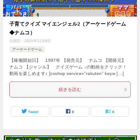
子育てクイズ マイエンジェル2（アーケードゲーム
◆ナムコ）
公開日：
2021年11月8日
アーケードゲーム
【稼働開始日】 1997年 【発売元】 ナムコ 【開発元】
ナムコ 【ジャンル】 クイズゲーム ↓の動画をクリック！
動画を楽しめます♪ [csshop service=”rakuten” keyw […]
続きを読む
Tweet
0
0