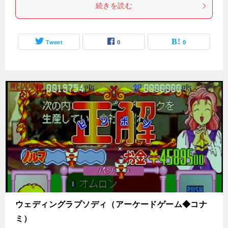
続きを読む
Tweet
0
0
ウェディングラプソディ（アーケードゲーム◆コナ
ミ）