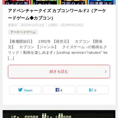
アドベンチャークイズ カプコンワールド2（アーケ
ードゲーム◆カプコン）
更新日：
2021年12月11日
公開日：
2019年9月14日
アーケードゲーム
【稼働開始日】 1992年 【発売元】 カプコン 【開発
元】 カプコン 【ジャンル】 クイズゲーム ↓の動画をク
リック！動画を楽しめます♪ [csshop service=”rakuten” ke
[…]
続きを読む
Tweet
0
0