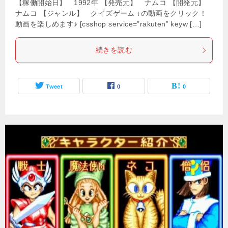
【稼働開始日】 1992年 【発売元】 ナムコ 【開発元】
ナムコ 【ジャンル】 クイズゲーム ↓の動画をクリック！
動画を楽しめます♪ [csshop service=”rakuten” keyw […]
続きを読む
Tweet
0
0