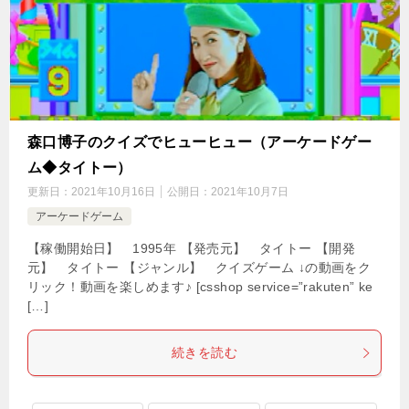
森口博子のクイズでヒューヒュー（アーケードゲー
ム◆タイトー）
更新日：
2021年10月16日
公開日：
2021年10月7日
アーケードゲーム
【稼働開始日】 1995年 【発売元】 タイトー 【開発
元】 タイトー 【ジャンル】 クイズゲーム ↓の動画をク
リック！動画を楽しめます♪ [csshop service=”rakuten” ke
[…]
続きを読む