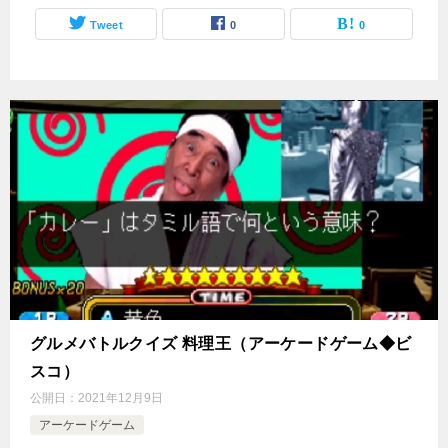
Tweet
0
0
グルメバトルクイズ 料理王（アーケードゲーム◆ビ
スコ）
公開日：
2021年12月9日
アーケードゲーム