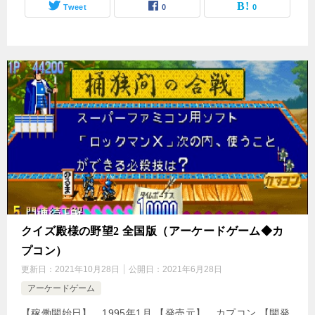
Tweet
0
0
クイズ殿様の野望2 全国版（アーケードゲーム◆カ
プコン）
更新日：
2021年10月28日
公開日：
2021年6月28日
アーケードゲーム
【稼働開始日】 1995年1月 【発売元】 カプコン 【開発