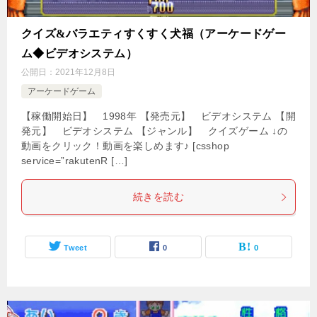
クイズ&バラエティすくすく犬福（アーケードゲー
ム◆ビデオシステム）
公開日：
2021年12月8日
アーケードゲーム
【稼働開始日】 1998年 【発売元】 ビデオシステム 【開
発元】 ビデオシステム 【ジャンル】 クイズゲーム ↓の
動画をクリック！動画を楽しめます♪ [csshop
service=”rakutenR […]
続きを読む
Tweet
0
0