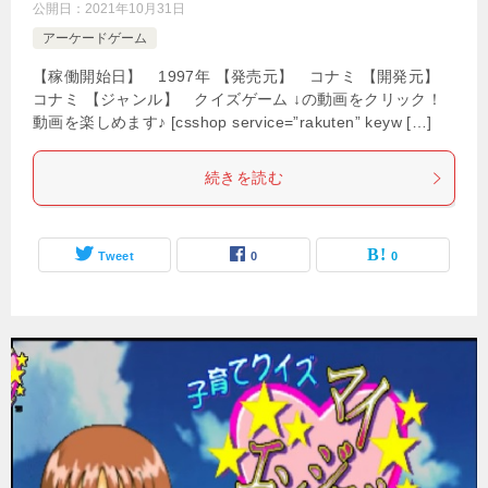
公開日：
2021年10月31日
アーケードゲーム
【稼働開始日】 1997年 【発売元】 コナミ 【開発元】
コナミ 【ジャンル】 クイズゲーム ↓の動画をクリック！
動画を楽しめます♪ [csshop service=”rakuten” keyw […]
続きを読む
Tweet
0
0