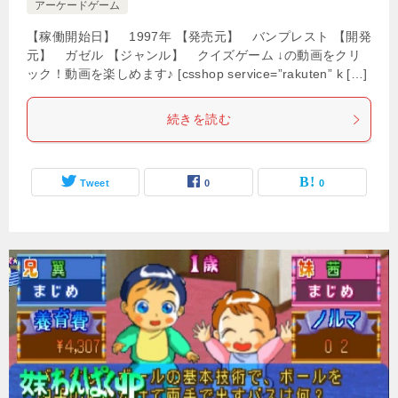
アーケードゲーム
【稼働開始日】 1997年 【発売元】 バンプレスト 【開発
元】 ガゼル 【ジャンル】 クイズゲーム ↓の動画をクリ
ック！動画を楽しめます♪ [csshop service=”rakuten” k […]
続きを読む
Tweet
0
0