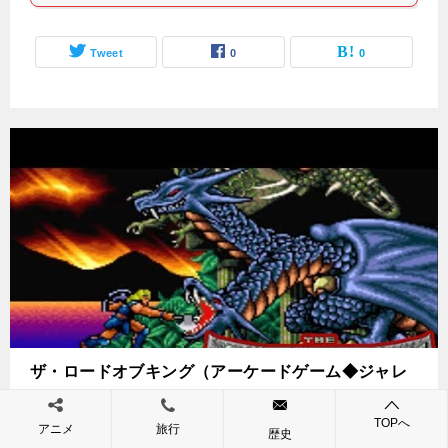
Tweet
0
0
ザ・ロードオブキング（アーケードゲーム◆ジャレ
コ）
TOPへ
更新日：
2021年12月12日
公開日：
2019年8月25日
アニメ
旅行
歴史