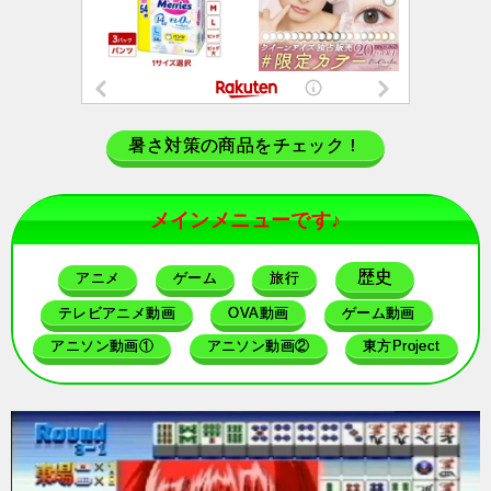
暑さ対策の商品をチェック！
メインメニューです♪
歴史
アニメ
ゲーム
旅行
テレビアニメ動画
OVA動画
ゲーム動画
アニソン動画①
アニソン動画②
東方Project