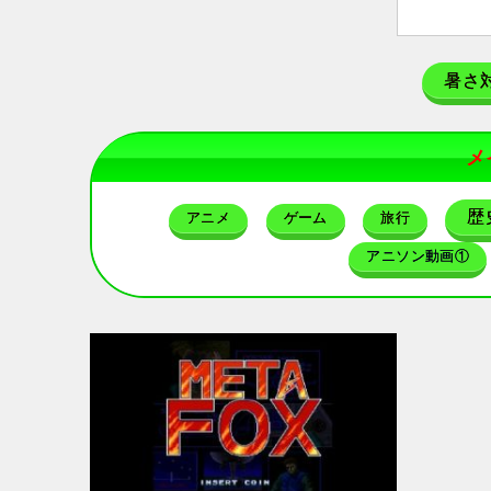
暑さ
メ
歴
アニメ
ゲーム
旅行
アニソン動画①