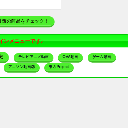
対策の商品をチェック！
インメニューです♪
史
テレビアニメ動画
OVA動画
ゲーム動画
アニソン動画②
東方Project