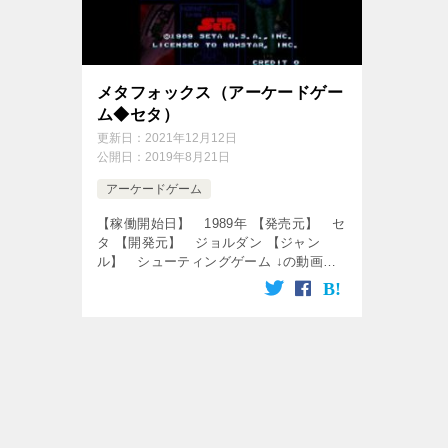
メタフォックス（アーケードゲー
ム◆セタ）
更新日：
2021年12月12日
公開日：
2019年8月21日
アーケードゲーム
【稼働開始日】 1989年 【発売元】 セ
タ 【開発元】 ジョルダン 【ジャン
ル】 シューティングゲーム ↓の動画を
クリック！動画を楽しめます♪ [csshop
service=”rakuten” […]