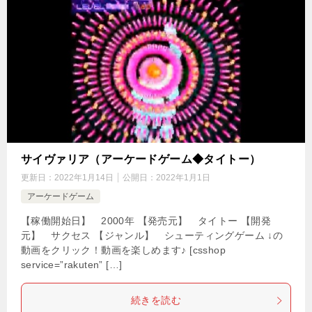
サイヴァリア（アーケードゲーム◆タイトー）
更新日：
2022年1月14日
公開日：
2022年1月1日
アーケードゲーム
【稼働開始日】 2000年 【発売元】 タイトー 【開発
元】 サクセス 【ジャンル】 シューティングゲーム ↓の
動画をクリック！動画を楽しめます♪ [csshop
service=”rakuten” […]
続きを読む