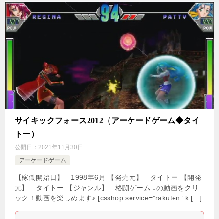
サイキックフォース2012（アーケードゲーム◆タイ
トー）
公開日：
2021年11月30日
アーケードゲーム
【稼働開始日】 1998年6月 【発売元】 タイトー 【開発
元】 タイトー 【ジャンル】 格闘ゲーム ↓の動画をクリ
ック！動画を楽しめます♪ [csshop service=”rakuten” k […]