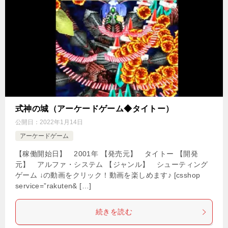
式神の城（アーケードゲーム◆タイトー）
公開日：
2022年1月14日
アーケードゲーム
【稼働開始日】 2001年 【発売元】 タイトー 【開発
元】 アルファ・システム 【ジャンル】 シューティング
ゲーム ↓の動画をクリック！動画を楽しめます♪ [csshop
service=”rakuten& […]
続きを読む