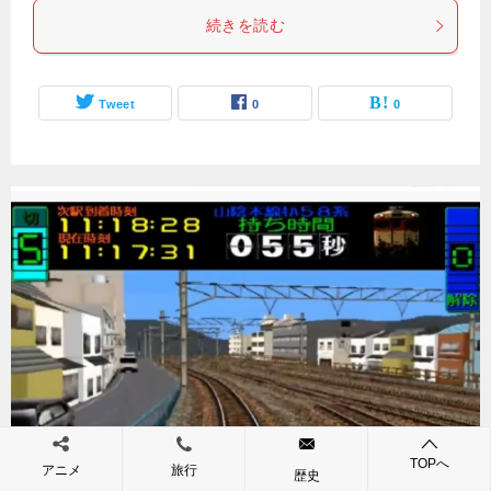
続きを読む
Tweet
0
0
電車でGO！（アーケードゲーム◆タイトー）
TOPへ
アニメ
旅行
歴史
公開日：
2021年11月5日