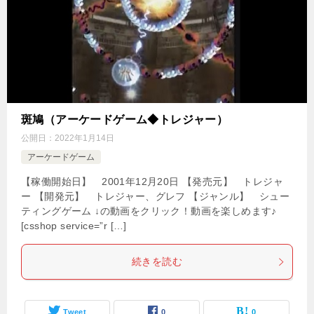
斑鳩（アーケードゲーム◆トレジャー）
公開日：
2022年1月14日
アーケードゲーム
【稼働開始日】 2001年12月20日 【発売元】 トレジャ
ー 【開発元】 トレジャー、グレフ 【ジャンル】 シュー
ティングゲーム ↓の動画をクリック！動画を楽しめます♪
[csshop service=”r […]
続きを読む
Tweet
0
0