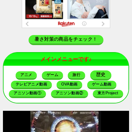
暑さ対策の商品をチェック！
メインメニューです♪
歴史
アニメ
ゲーム
旅行
テレビアニメ動画
OVA動画
ゲーム動画
アニソン動画①
アニソン動画②
東方Project