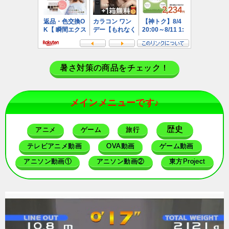
暑さ対策の商品をチェック！
メインメニューです♪
歴史
アニメ
ゲーム
旅行
テレビアニメ動画
OVA動画
ゲーム動画
アニソン動画①
アニソン動画②
東方Project