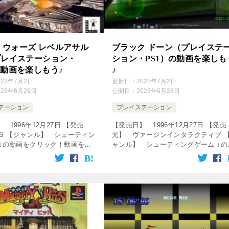
・ウォーズ レベルアサル
ブラック ドーン（プレイステ
プレイステーション・
ション・PS1）の動画を楽しも
の動画を楽しもう♪
♪
023年7月2日
更新日：
2023年7月2日
023年6月29日
公開日：
2023年6月28日
テーション
プレイステーション
 1996年12月27日 【発売
【発売日】 1996年12月27日 【発売
PS 【ジャンル】 シューティン
元】 ヴァージンインタラクティブ 
 ↓の動画をクリック！動画を楽
ャンル】 シューティングゲーム ↓の
sshop service=”rakuten”
画をクリック！動画を楽しめます♪
…]
[csshop service=”rakutenR […]