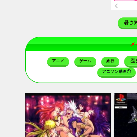
暑さ
メ
歴
アニメ
ゲーム
旅行
アニソン動画①