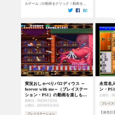
す♪ [cssho
ルゲーム ↓の動画をクリック！動画を楽
keyword=
しめます♪ 【単発】お家にあったゲーム
で遊ぼう！【くるくるぱにっく】
[csshop service= […]
実況おしゃべりパロディウス ～
永世名
forever with me～（プレイステー
ン・PS
ション・PS1）の動画を楽しもう
公開日：
2
♪
更新日：
2023年7月2日
プレイス
公開日：
2023年6月19日
【発売日】
プレイステーション