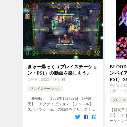
きゅー爆っく（プレイステーショ
BLOO
ン・PS1）の動画を楽しもう♪
ンパイ
PS1）
公開日：
2023年6月24日
更新日：
2
プレイステーション
公開日：
2
【発売日】 1996年12月27日 【発売
プレイス
元】 アクティビジョン 【ジャンル】
スポーツゲーム ↓の動画をクリック！動
【発売日】
画を楽しめます♪ [csshop
元】 ア
service=”rakuten” keyw […]
ーション
画を楽し