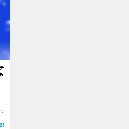
テ
も
ャン
画
ｅ
レ