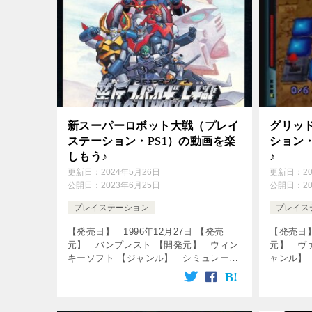
新スーパーロボット大戦（プレイ
グリッ
ステーション・PS1）の動画を楽
ション・
しもう♪
♪
更新日：
2024年5月26日
更新日：
2
公開日：
2023年6月25日
公開日：
2
プレイステーション
プレイス
【発売日】 1996年12月27日 【発売
【発売日】
元】 バンプレスト 【開発元】 ウィン
元】 ヴ
キーソフト 【ジャンル】 シミュレーシ
ャンル】
ョンロールプレイングゲーム ↓の動画を
クリック！
クリック！動画を楽しめます♪ [csshop
service=”
service=& […]