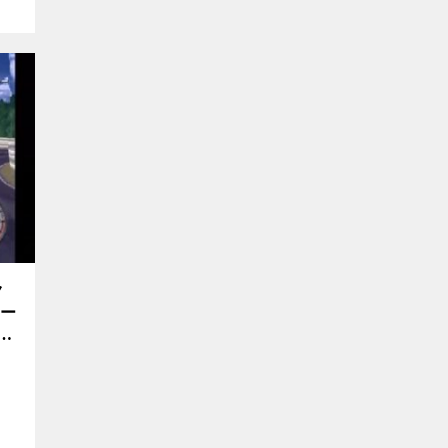
ク
テー
う
ル】