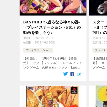
BASTARD!! -虚ろなる神々の器-
スター
（プレイステーション・PS1）の
トII（
動画を楽しもう♪
PS1）
更新日：
2023年7月2日
更新日：
2
公開日：
2023年6月30日
公開日：
2
プレイステーション
プレイス
【発売日】 1996年12月26日 【発売
【発売日】
元】 セタ 【ジャンル】 ロールプレイ
元】 B
ングゲーム ↓の動画をクリック！動画を
グゲーム
楽しめます♪ BASTARD!! 虚ろなる神々
しめます♪ [c
の器 演出あり魔法＆技集(低画質)
keywor [
BASTARD!!- […]