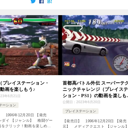
きのバンパイア 実況プレイ
イ 一日目 ｍ【ｅｍｕ】～君 […]
Part1】 [csshop […]
D（プレイステーション・
首都高バトル外伝 スーパーテ
の動画を楽しもう♪
ニックチャレンジ（プレイス
ション・PS1）の動画を楽しも
023年6月21日
♪
公開日：
2023年6月20日
テーション
プレイステーション
 1996年12月20日 【発売
ンダイ 【ジャンル】 格闘ゲー
【発売日】 1996年12月20日 【発売
動画をクリック！動画を楽しめま
元】 メディアクエスト 【ジャン