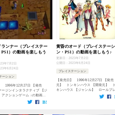
ドランナー（プレイステー
黄昏のオード（プレイステー
PS1）の動画を楽しもう
ン・PS1）の動画を楽しもう♪
更新日：
2023年7月2日
公開日：
2023年6月24日
023年7月2日
023年6月24日
プレイステーション
テーション
【発売日】 1996年12月27日 【発売
元】 トンキンハウス 【開発元】 
 1996年12月27日 【発売
キンハウス 【ジャンル】 ロールプ
ァージンインタラクティブ 【ジ
ングゲーム ↓の動画をクリック！動画
 アクションゲーム ↓の動画を
楽しめます♪ [csshop service=”ra […]
動画を楽しめます♪ [csshop
rakuten” […]