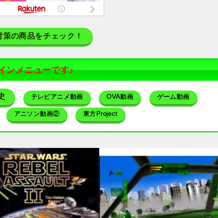
対策の商品をチェック！
インメニューです♪
史
テレビアニメ動画
OVA動画
ゲーム動画
アニソン動画②
東方Project