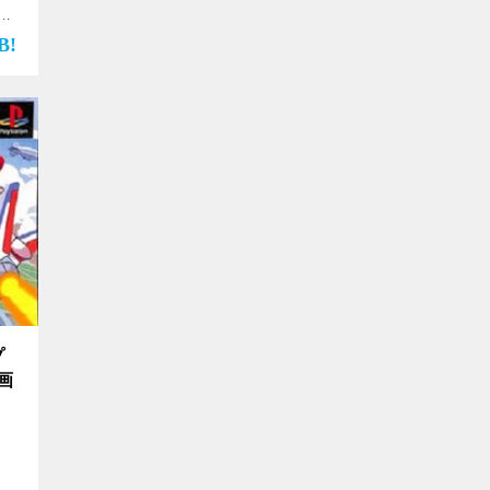
画
集
プ
画