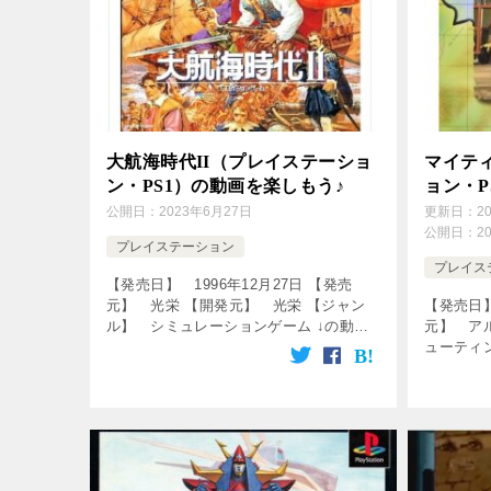
大航海時代II（プレイステーショ
マイテ
ン・PS1）の動画を楽しもう♪
ョン・P
公開日：
2023年6月27日
更新日：
2
公開日：
2
プレイステーション
プレイス
【発売日】 1996年12月27日 【発売
元】 光栄 【開発元】 光栄 【ジャン
【発売日】
ル】 シミュレーションゲーム ↓の動画
元】 ア
をクリック！動画を楽しめます♪ 【PS】
ューティ
光栄歴史シミュレーションOP集 [csshop
ク！動画を
service […]
service=”