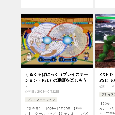
【いまど
くるくるぱにっく（プレイステー
ZXE-
ション・PS1）の動画を楽しもう
PS1）
♪
公開日：
2
公開日：
2023年6月22日
プレイス
プレイステーション
【発売日】
元】 バ
【発売日】 1996年12月20日 【発売
ム ↓の
元】 クールキッズ 【ジャンル】 パズ