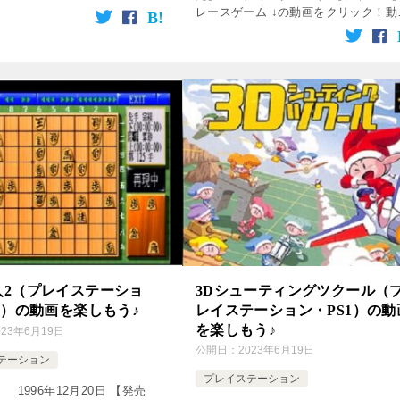
p service=”rakuten”
レースゲーム ↓の動画をクリック！動
&# […]
を楽しめます♪ PS1 レースゲーム特
（その３） [csshop service=”ra […]
人2（プレイステーショ
3Dシューティングツクール（
1）の動画を楽しもう♪
レイステーション・PS1）の動
を楽しもう♪
023年6月19日
公開日：
2023年6月19日
テーション
プレイステーション
 1996年12月20日 【発売