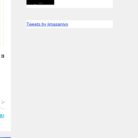
Tweets by jimasanjyo
ショ
トン
レイ
を