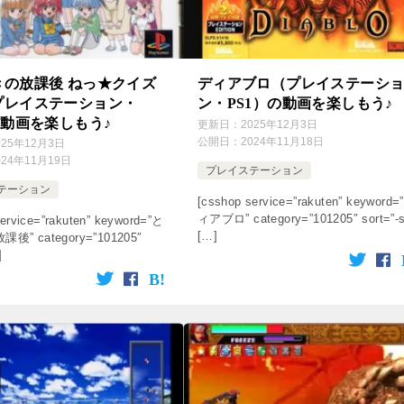
きの放課後 ねっ★クイズ
ディアブロ（プレイステーシ
プレイステーション・
ン・PS1）の動画を楽しもう♪
の動画を楽しもう♪
更新日：
2025年12月3日
公開日：
2024年11月18日
025年12月3日
024年11月19日
プレイステーション
テーション
[csshop service=”rakuten” keyword=
ィアブロ” category=”101205″ sort=”-
ervice=”rakuten” keyword=”と
[…]
” category=”101205″
]