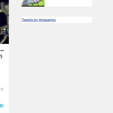
Tweets by jimasanjyo
テー
う
”コ