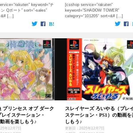
ervice=”rakuten” keyword=”チ
[csshop service=”rakuten”
Qボート” sort=”-sales”
keyword=”SHADOW TOWER”
=&# […]
category=”101205″ sort=&# […]
 プリンセス オブ ダーク
スレイヤーズ ろいやる（プレ
プレイステーション・
ステーション・PS1）の動画を
の動画を楽しもう♪
しもう♪
025年12月7日
更新日：
2025年12月7日