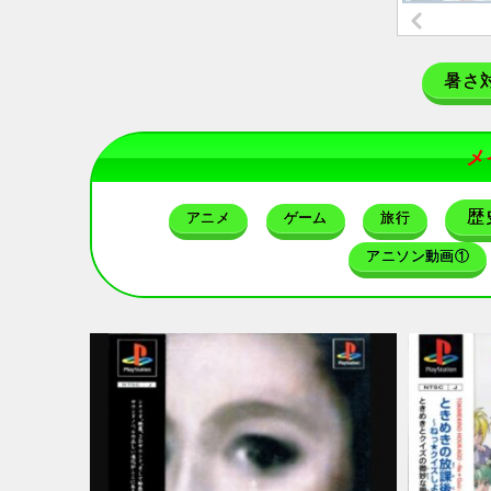
暑さ
メ
歴
アニメ
ゲーム
旅行
アニソン動画①