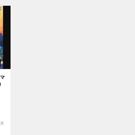
クマ
）
”ス