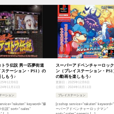
コトラ伝説 男一匹夢街道
スーパーアドベンチャーロッ
ステーション・PS1）の
ン（プレイステーション・PS1
楽しもう♪
の動画を楽しもう♪
025年12月6日
更新日：
2025年12月6日
024年11月11日
公開日：
2024年11月11日
テーション
プレイステーション
ervice=”rakuten” keyword=”爆
[csshop service=”rakuten” keyword=
” sort=”-sales”
ーパーアドベンチャーロックマン”
=” […]
sort=”-sales” pagesiz […]