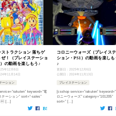
ンストラクション 落ちゲ
コロニーウォーズ（プレイス
うぜ！（プレイステーショ
ション・PS1）の動画を楽しも
1）の動画を楽しもう♪
♪
025年12月6日
更新日：
2025年12月6日
024年11月14日
公開日：
2024年11月13日
テーション
プレイステーション
ervice=”rakuten” keyword=”電
[csshop service=”rakuten” keyword=
ーション” sort=”-sales”
ロニーウォーズ” category=”101205″
= […]
sort=” […]