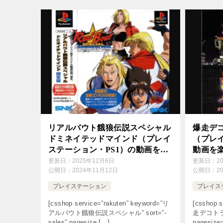
リアルバウト餓狼伝説スペシャル
爆走デ
ドミネイテッドマインド（プレイ
（プレイ
ステーション・PS1）の動画を楽
動画を
しもう♪
更新日：
2025年12月6日
更新日：
2
公開日：
2024年11月12日
公開日：
2
プレイステーション
プレイス
[csshop service=”rakuten” keyword=”リ
[csshop s
アルバウト餓狼伝説スペシャル” sort=”-
走デコトラ伝説
sales” pagesize […]
pagesize