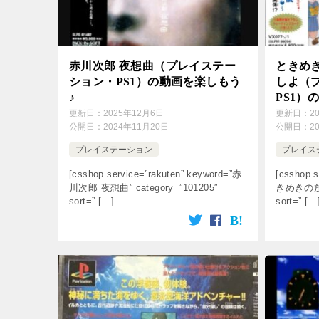
赤川次郎 夜想曲（プレイステー
ときめ
ション・PS1）の動画を楽しもう
しよ（
♪
PS1）
更新日：
2025年12月6日
更新日：
2
公開日：
2024年11月20日
公開日：
2
プレイステーション
プレイス
[csshop service=”rakuten” keyword=”赤
[csshop s
川次郎 夜想曲” category=”101205″
きめきの放課後
sort=” […]
sort=” […