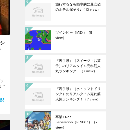
旅行するなら効率的に最安値
のホテル探そう♪
（10 view）
ツインビー（MSX）
（8
view）
ーシ
♪
『岩手県』（スイーツ・お菓
子）のリアルタイム売れ筋人
気ランキング！
（7 view）
”ソ
t=”
『岩手県』（水・ソフトドリ
ンク）のリアルタイム売れ筋
人気ランキング！
（7 view）
卒業II Neo
Generation（PC9801）
（7
view）