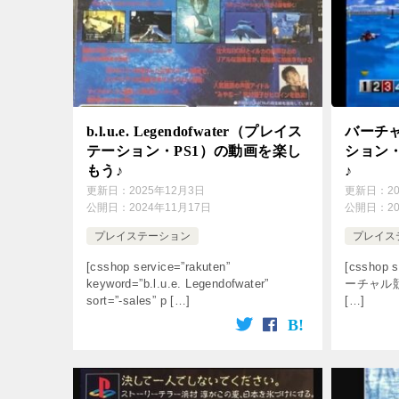
b.l.u.e. Legendofwater（プレイス
バーチ
テーション・PS1）の動画を楽し
ション・
もう♪
♪
更新日：
2025年12月3日
更新日：
2
公開日：
2024年11月17日
公開日：
2
プレイステーション
プレイス
[csshop service=”rakuten”
[csshop s
keyword=”b.l.u.e. Legendofwater”
ーチャル競艇” 
sort=”-sales” p […]
[…]