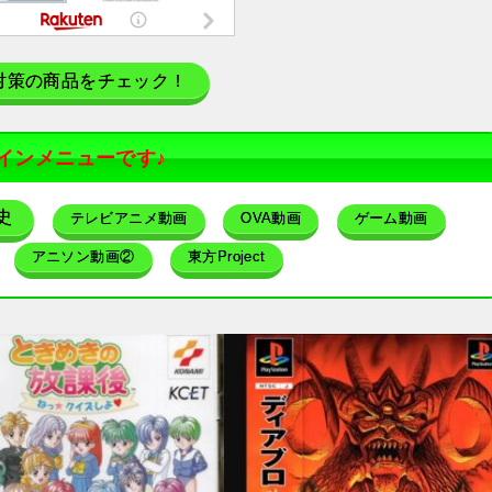
対策の商品をチェック！
インメニューです♪
史
テレビアニメ動画
OVA動画
ゲーム動画
アニソン動画②
東方Project