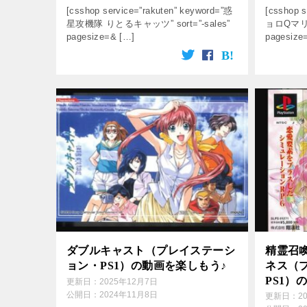
[csshop service=”rakuten” keyword=”惑
[csshop s
星攻機隊 りとるキャッツ” sort=”-sales”
ョロQマリン 
pagesize=& […]
pagesize
ダブルキャスト（プレイステーシ
精霊召喚
ョン・PS1）の動画を楽しもう♪
ネス（
PS1）
更新日：
2025年12月7日
公開日：
2024年11月8日
更新日：
2