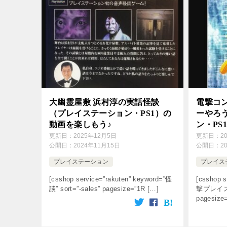
大幽霊屋敷 浜村淳の実話怪談
電撃コ
（プレイステーション・PS1）の
ーやろ
動画を楽しもう♪
ン・PS
更新日：
2025年12月5日
更新日：
2
公開日：
2024年11月15日
公開日：
2
プレイステーション
プレイス
[csshop service=”rakuten” keyword=”怪
[csshop s
談” sort=”-sales” pagesize=”1R […]
撃プレイステ
pagesize