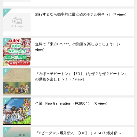
旅行するなら効率的に最安値のホテル探そう♪
（7 view）
無料で『東方Project』の動画を楽しみましょう♪
（7
view）
『ろぼっ子ビートン』【ED】（なぜ？なぜ？ビートン）
の動画を楽しもう！
（7 view）
卒業II Neo Generation（PC9801）
（6 view）
『Bビーダマン爆外伝V』【OP】（GOGO！爆外伝 ～