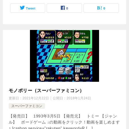
Tweet
0
0
モノポリー（スーパーファミコン）
更新日：
2021年12月22日
公開日：
2018年1月24日
スーパーファミコン
【発売日】 1993年3月5日 【発売元】 トミー 【ジャン
ル】 ボードゲーム ↓の動画をクリック！動画を楽しめます
♪ [csshop service=”rakuten” keyword=R […]