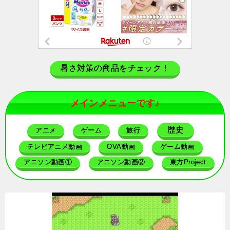
暑さ対策の商品をチェック！
メインメニューです♪
歴史
アニメ
ゲーム
旅行
テレビアニメ動画
OVA動画
ゲーム動画
アニソン動画①
アニソン動画②
東方Project