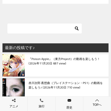
最新の投稿です♪
『Poison Apple』（東方Project）の動画を楽しもう！
2024年11月20日 687 view
赤川次郎 夜想曲（プレイステーション・PS1）の動画を
楽しもう♪
2024年11月20日 710 view
TOPへ
『PhantomBlackNightDream.』（東方Project）の動画を
アニメ
旅行
歴史