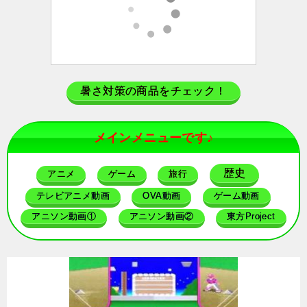
暑さ対策の商品をチェック！
メインメニューです♪
歴史
アニメ
ゲーム
旅行
テレビアニメ動画
OVA動画
ゲーム動画
アニソン動画①
アニソン動画②
東方Project