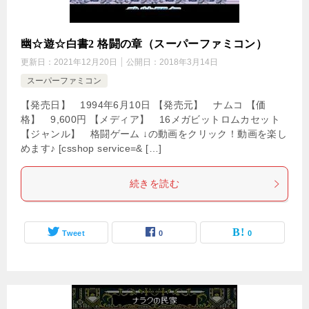
幽☆遊☆白書2 格闘の章（スーパーファミコン）
更新日：
2021年12月20日
公開日：
2018年3月14日
スーパーファミコン
【発売日】 1994年6月10日 【発売元】 ナムコ 【価
格】 9,600円 【メディア】 16メガビットロムカセット
【ジャンル】 格闘ゲーム ↓の動画をクリック！動画を楽し
めます♪ [csshop service=& […]
続きを読む
Tweet
0
0