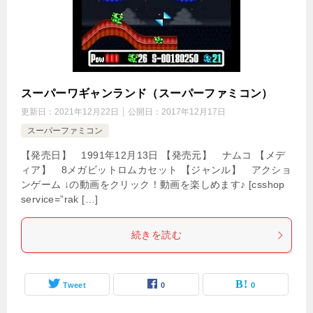
スーパーワギャンランド（スーパーファミコン）
更新日：
2021年12月22日
公開日：
2017年12月17日
スーパーファミコン
【発売日】 1991年12月13日 【発売元】 ナムコ 【メデ
ィア】 8メガビットロムカセット 【ジャンル】 アクショ
ンゲーム ↓の動画をクリック！動画を楽しめます♪ [csshop
service=”rak […]
続きを読む
Tweet
0
0