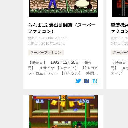
らんま1/2 爆烈乱闘篇（スーパー
重装機
ファミコン）
ァミコ
更新日：
2021年12月22日
更新日：
2
公開日：
2018年1月17日
公開日：
2
スーパーファミコン
スーパー
【発売日】 1992年12月25日 【発売
【発売日】
元】 メサイヤ 【メディア】 12メガビ
元】 メサ
ットロムカセット 【ジャンル】 格闘ゲ
ディア】
ーム ↓の動画をクリック！動画を楽しめ
【ジャン
ます♪ [csshop service=”raku […]
グゲーム
しめます♪ [