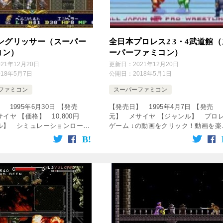
ラングリッサー（スーパー
全日本プロレス2 3・4武道館（
コン）
ーパーファミコン）
021年12月20日
更新日：
2021年12月20日
018年5月7日
公開日：
2018年5月1日
ファミコン
スーパーファミコン
 1995年6月30日 【発売
【発売日】 1995年4月7日 【発売
イヤ 【価格】 10,800円
元】 メサイヤ 【ジャンル】 プロ
ル】 シミュレーションロール
ゲーム ↓の動画をクリック！動画を楽
グゲーム ↓の動画をクリック！
めます♪ [csshop service=”rakuten”
す♪ [csshop service=”
keyword=&# […]