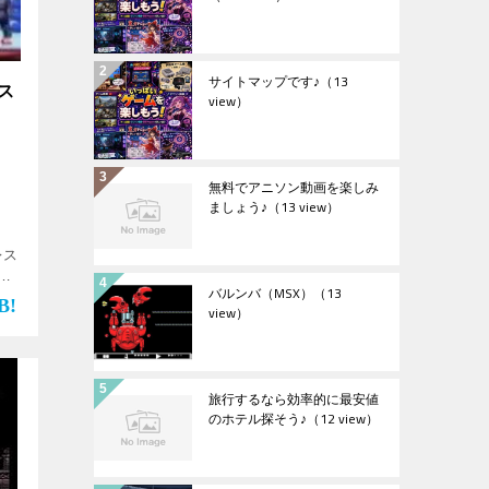
サイトマップです♪
（13
ス
view）
無料でアニソン動画を楽しみ
ましょう♪
（13 view）
レス
し
バルンバ（MSX）
（13
view）
旅行するなら効率的に最安値
のホテル探そう♪
（12 view）