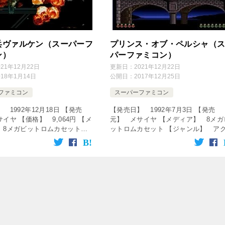
兵ヴァルケン（スーパーフ
プリンス・オブ・ペルシャ（
ン）
パーファミコン）
021年12月22日
更新日：
2021年12月22日
018年1月14日
公開日：
2017年12月25日
ファミコン
スーパーファミコン
 1992年12月18日 【発売
【発売日】 1992年7月3日 【発売
イヤ 【価格】 9,064円 【メ
元】 メサイヤ 【メディア】 8メガ
 8メガビットロムカセット
ットロムカセット 【ジャンル】 ア
ル】 アクションシューティン
ョンゲーム ↓の動画をクリック！動画
 ↓の動画をクリック！動画を楽
楽しめます♪ [csshop service=”raku [
cssho […]