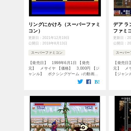
リングにかけろ（スーパーファミ
デア 
コン）
ファミ
更新日：
2021年12月19日
更新日：
2
公開日：
2018年8月13日
公開日：
2
スーパーファミコン
スーパー
【発売日】 1998年6月1日 【発売
【発売日】
元】 メサイヤ 【価格】 3,000円 【ジ
元】 メサ
ャンル】 ボクシングゲーム ↓の動画を
【ジャン
クリック！動画を楽しめます♪ [csshop
プレイン
service=”rakuten̶ […]
動画を楽しめま
[…]