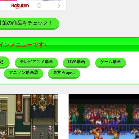
対策の商品をチェック！
インメニューです♪
史
テレビアニメ動画
OVA動画
ゲーム動画
アニソン動画②
東方Project