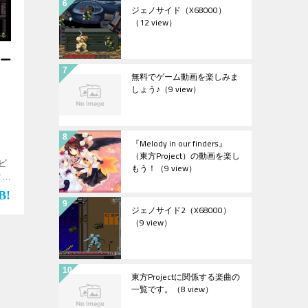
ジェノサイド（X68000）
（12 view）
スー
無料でゲーム動画を楽しみま
しょう♪
（9 view）
『Melody in our finders』
（東方Project）の動画を楽し
ビ
もう！
（9 view）
クシ
を
…]
ジェノサイド2（X68000）
（9 view）
東方Projectに関係する楽曲の
一覧です。
（8 view）