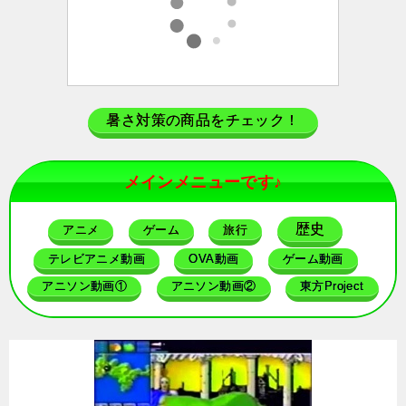
暑さ対策の商品をチェック！
メインメニューです♪
歴史
アニメ
ゲーム
旅行
テレビアニメ動画
OVA動画
ゲーム動画
アニソン動画①
アニソン動画②
東方Project