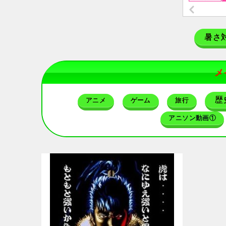
暑さ
メ
歴
アニメ
ゲーム
旅行
アニソン動画①