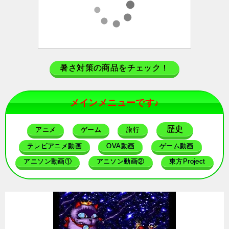
暑さ対策の商品をチェック！
メインメニューです♪
歴史
アニメ
ゲーム
旅行
テレビアニメ動画
OVA動画
ゲーム動画
アニソン動画①
アニソン動画②
東方Project