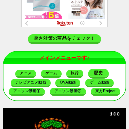
暑さ対策の商品をチェック！
メインメニューです♪
歴史
アニメ
ゲーム
旅行
テレビアニメ動画
OVA動画
ゲーム動画
アニソン動画①
アニソン動画②
東方Project