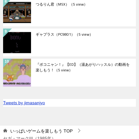
つるりん君（MSX）
（5 view）
ギャプラス（PC9801）
（5 view）
『ポコニャン！』【ED】（湯あがりハッスル）の動画を
楽しもう！
（5 view）
Tweets by jimasanjyo
いっぱいゲームを楽しもう
TOP
セガ・マークIII（1985年）