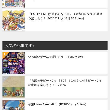
『PARTY TIME は 終わらない☆』（東方Project）の動画
を楽しもう！
2024年11月18日 555 view
人気の記事です♪
いっぱいゲームを楽しもう！
（280 view）
『ろぼっ子ビートン』【ED】（なぜ？なぜ？ビートン）
の動画を楽しもう！
（7 view）
卒業II Neo Generation（PC9801）
（6 view）