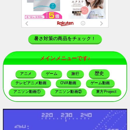
暑さ対策の商品をチェック！
メインメニューです♪
歴史
アニメ
ゲーム
旅行
テレビアニメ動画
OVA動画
ゲーム動画
アニソン動画①
アニソン動画②
東方Project