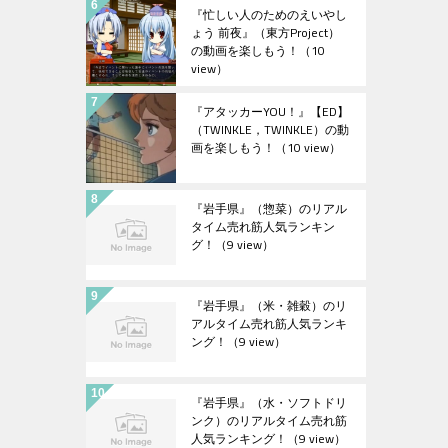
『忙しい人のためのえいやし
ょう 前夜』（東方Project）
の動画を楽しもう！
（10
view）
『アタッカーYOU！』【ED】
（TWINKLE，TWINKLE）の動
画を楽しもう！
（10 view）
『岩手県』（惣菜）のリアル
タイム売れ筋人気ランキン
グ！
（9 view）
『岩手県』（米・雑穀）のリ
アルタイム売れ筋人気ランキ
ング！
（9 view）
『岩手県』（水・ソフトドリ
ンク）のリアルタイム売れ筋
人気ランキング！
（9 view）