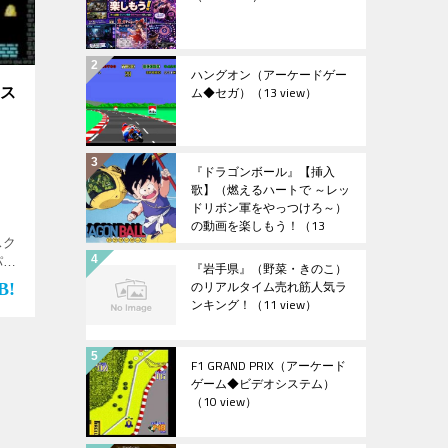
ハングオン（アーケードゲー
ム◆セガ）
（13 view）
ィス
『ドラゴンボール』【挿入
歌】（燃えるハートで ～レッ
ドリボン軍をやっつけろ～）
の動画を楽しもう！
（13
view）
スク
パズ
『岩手県』（野菜・きのこ）
楽
のリアルタイム売れ筋人気ラ
]
ンキング！
（11 view）
F1 GRAND PRIX（アーケード
ゲーム◆ビデオシステム）
（10 view）