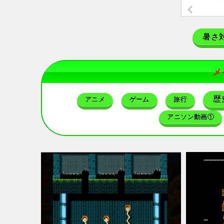
暑さ
メ
歴
アニメ
ゲーム
旅行
アニソン動画①