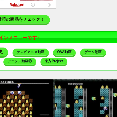
対策の商品をチェック！
インメニューです♪
史
テレビアニメ動画
OVA動画
ゲーム動画
アニソン動画②
東方Project