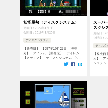
妖怪屋敷（ディスクシステム）
スーパー
スクシ
更新日：
2023年1月7日
公開日：
2019年1月20日
更新日：
2
公開日：
2
ディスクシステム
ディスク
【発売日】 1987年10月23日 【発売
元】 アイレム 【開発元】 アイレム
【発売日】
【メディア】 ディスクシステム 【ジャ
元】 ア
ンル】 アクションゲーム ↓の動画をク
システム
リック！動画を楽しめます♪ 【FC】妖怪
ルゲーム
屋敷 BGM集 [css […]
しめます♪ [c